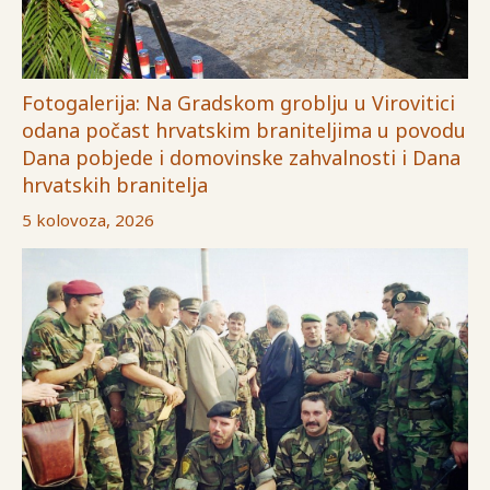
Fotogalerija: Na Gradskom groblju u Virovitici
odana počast hrvatskim braniteljima u povodu
Dana pobjede i domovinske zahvalnosti i Dana
hrvatskih branitelja
5 kolovoza, 2026