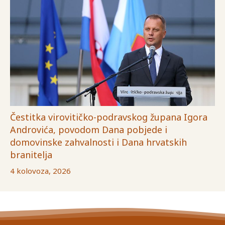
Čestitka virovitičko-podravskog župana Igora
Androvića, povodom Dana pobjede i
domovinske zahvalnosti i Dana hrvatskih
branitelja
4 kolovoza, 2026