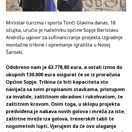
Ministar turizma i sporta Tonči Glavina danas, 18.
ožujka, uručio je načelniku općine Sopje Berislavu
Androšu ugovor za sufinanciranje projekta izgradnje
montažne tribine i opremanje igrališta u Novoj
Šarovki.
Odobreno nam je 63.778,80 eura, a ostali iznos do
ukupnih 130.000 eura osigurat će se iz proračuna
Općine Sopje. Tribina će biti kapaciteta sto
navijača sa svim propisanim stavkama, pristupom
za invalide, zaštitnom obradom i rukohvatom, te
zaštitnim krovom. Osim toga, u sklopu projekta
predviđena je nabava novih golova i mreža za iste,
zaštitne mreže iza golova, trenerskih tabli te
nogometnih lopti. Vjerujem da će ovo ulaganje