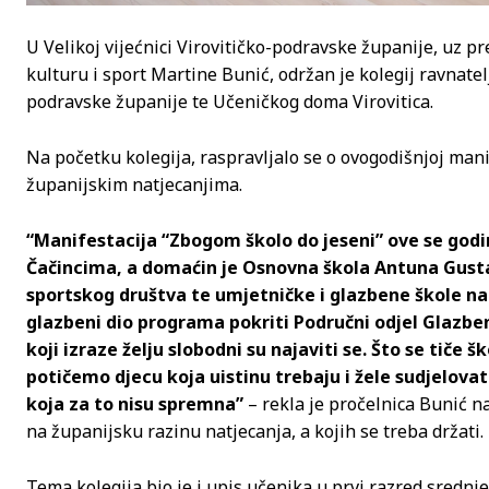
U Velikoj vijećnici Virovitičko-podravske županije, uz p
kulturu i sport Martine Bunić, održan je kolegij ravnatel
podravske županije te Učeničkog doma Virovitica.
Na početku kolegija, raspravljalo se o ovogodišnjoj manif
županijskim natjecanjima.
“Manifestacija “Zbogom školo do jeseni” ove se godin
Čačincima, a domaćin je Osnovna škola Antuna Gusta
sportskog društva te umjetničke i glazbene škole nam
glazbeni dio programa pokriti Područni odjel Glazbe
koji izraze želju slobodni su najaviti se. Što se tiče 
potičemo djecu koja uistinu trebaju i žele sudjelovat
koja za to nisu spremna”
– rekla je pročelnica Bunić na
na županijsku razinu natjecanja, a kojih se treba držati.
Tema kolegija bio je i upis učenika u prvi razred srednje