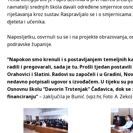
ravnatelji srednjih škola davali određene smjernice osn
riješavanja kroz sustav. Raspravljalo se i o smjernicama
djeteta i učenika.
Naposljetku, osvrnuli su se i na projekte obrazovanja, o
podravske županije.
“Napokon smo krenuli i s postavljanjem temeljnih ka
radili i pregovarali, sada je tu. Prošli tjedan postav
Orahovici i Slatini. Radovi su započeli i u Gradini, No
nedavno potpisali ugovor s izvođačem. U tijeku su po
Osnovnu školu “Davorin Trstenjak” Čađavica, dok se
financiranju”
– zaključila je Bunić. (vpz.hr, Foto: A. Zeko)