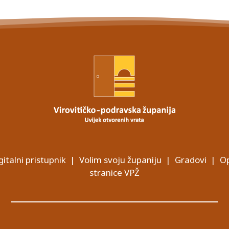
gitalni pristupnik
|
Volim svoju županiju
|
Gradovi
|
Op
stranice VPŽ