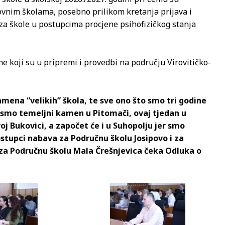
ovnim školama, posebno prilikom kretanja prijava i
 za škole u postupcima procjene psihofizičkog stanja
ne koji su u pripremi i provedbi na području Virovitičko-
mena “velikih” škola, te sve ono što smo tri godine
ili smo temeljni kamen u Pitomači, ovaj tjedan u
voj Bukovici, a započet će i u Suhopolju jer smo
stupci nabava za Područnu školu Josipovo i za
 za Područnu školu Mala Črešnjevica čeka Odluka o