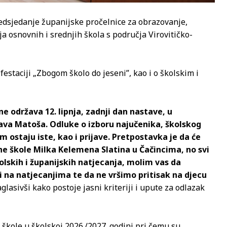
redsjedanje županijske pročelnice za obrazovanje,
ja osnovnih i srednjih škola s područja Virovitičko-
estaciji „Zbogom školo do jeseni”, kao i o školskim i
e održava 12. lipnja, zadnji dan nastave, u
va Matoša. Odluke o izboru najučenika, školskog
 ostaju iste, kao i prijave. Pretpostavka je da će
ne škole Milka Kelemena Slatina u Čačincima, no svi
školskih i županijskih natjecanja, molim vas da
i na natjecanjima te da ne vršimo pritisak na djecu
glasivši kako postoje jasni kriteriji i upute za odlazak
 škole u školskoj 2026./2027. godini pri čemu su