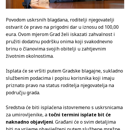
Povodom uskrsnih blagdana, roditelji njegovatelji
ostvarit će pravo na prigodni dar u iznosu od 100,00
eura. Ovom mjerom Grad želi iskazati zahvalnost i
pružiti dodatnu podršku onima koji svakodnevno
brinu o članovima svojih obitelji u zahtjevnim
životnim okolnostima.
Isplata će se vršiti putem Gradske blagajne, sukladno
službenim podacima i popisu korisnika koji imaju
priznato pravo na status roditelja njegovatelja na
području grada.
Sredstva će biti isplaćena istovremeno s uskrsnicama
za umirovljenike, a
točni termini isplate bit će
naknadno objavljeni
. Građani će o svim detaljima
biti na vrijeme obaviješteni putem službene mrežne