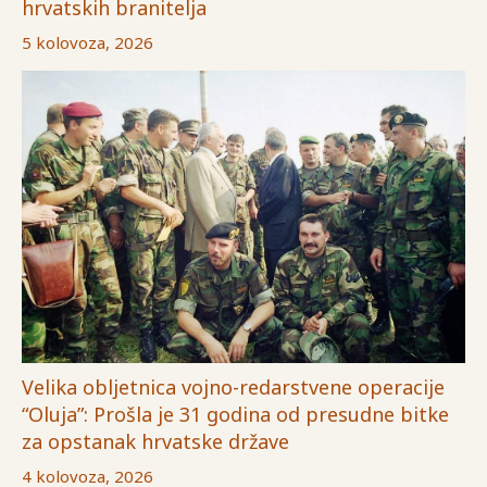
hrvatskih branitelja
5 kolovoza, 2026
Velika obljetnica vojno-redarstvene operacije
“Oluja”: Prošla je 31 godina od presudne bitke
za opstanak hrvatske države
4 kolovoza, 2026