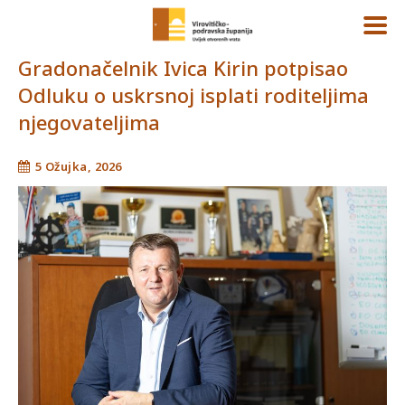
Gradonačelnik Ivica Kirin potpisao
Odluku o uskrsnoj isplati roditeljima
njegovateljima
5 Ožujka, 2026