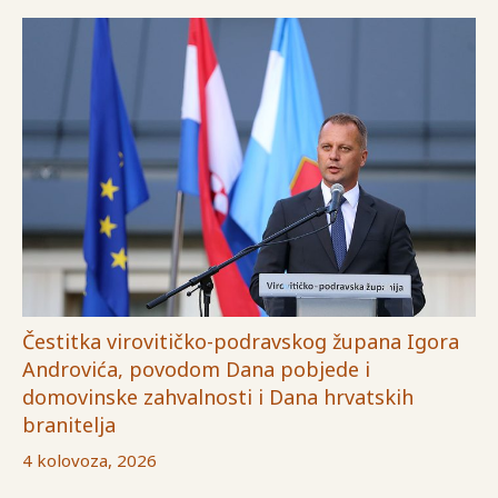
Čestitka virovitičko-podravskog župana Igora
Androvića, povodom Dana pobjede i
domovinske zahvalnosti i Dana hrvatskih
branitelja
4 kolovoza, 2026