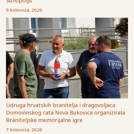
Suhopolju
9 kolovoza, 2026
Udruga hrvatskih branitelja i dragovoljaca
Domovinskog rata Nova Bukovica organizirala
Braniteljske memorijalne igre
7 kolovoza, 2026