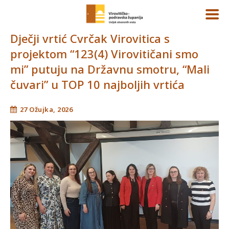
Dječji vrtić Cvrčak Virovitica s
projektom “123(4) Virovitičani smo
mi” putuju na Državnu smotru, “Mali
čuvari” u TOP 10 najboljih vrtića
27 Ožujka, 2026