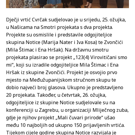
Dječji vrtić Cvrčak sudjelovao je u srijedu, 25. ožujka,
u Našicama na Smotri projekata s dva projekta.
Projekte su osmislile i predstavile odgojiteljice
skupina Notice (Marija Nater i Iva Kosa) te Zvončići
(Mila Štimac i Ena Hršak). Na državnu smotru
projekata plasirao se projekt „123(4) Virovitičani smo
mi“, koji su izradile odgojiteljice Mila Štimac i Ena
Hršak iz skupine Zvončići. Projekt je osvojio prvo
mjesto na Međužupanijskom stručnom skupu te
dobio najveći broj glasova. Ukupno je predstavljeno
20 projekata. Također, u četvrtak, 26. ožujka,
odgojiteljice iz skupine Notice sudjelovale su na
konferenciji u Zagrebu, u organizaciji Mliječnog zuba,
gdje je njihov projekt „Mali čuvari prirode“ ušao
među 10 najboljih od ukupno 150 prijavljenih vrtića.
Tijekom cijele godine skupina Notice razvijala je