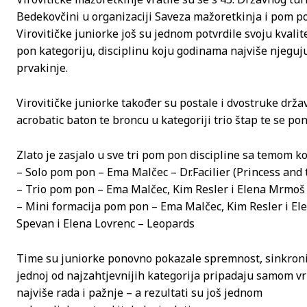
Bedekovčini u organizaciji Saveza mažoretkinja i pom 
Virovitičke juniorke još su jednom potvrdile svoju kvali
pon kategoriju, disciplinu koju godinama najviše njeguju,
prvakinje.
Virovitičke juniorke također su postale i dvostruke držav
acrobatic baton te broncu u kategoriji trio štap te se po
Zlato je zasjalo u sve tri pom pon discipline sa temom ko
– Solo pom pon – Ema Malčec – Dr.Facilier (Princess and 
– Trio pom pon – Ema Malčec, Kim Resler i Elena Mrmoš
– Mini formacija pom pon – Ema Malčec, Kim Resler i E
Spevan i Elena Lovrenc – Leopards
Time su juniorke ponovno pokazale spremnost, sinkroniz
jednoj od najzahtjevnijih kategorija pripadaju samom vr
najviše rada i pažnje – a rezultati su još jednom