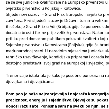
se se sve juniorke kvalificirale na Europsko prvenstvo u
Svjetsko prvenstvo u Poljskoj – Katowice.
Slijede novi izazovi – Grand Prix, Europsko i Svjetsko pr
završena. Prvi sljedeći izazov je Državni turnir u velikim
ih očekuje Grand Prix u Adi (Srbija), gdje će ponovno 
dodatno brusiti forme prije velikih prvenstava. Nakon to
priliku pred domaćom publikom pokazati kvalitetu koju s
Svjetsko prvenstvo u Katowicama (Poljska), gdje će brani
međunarodnoj sceni. U narednim mjesecima juniorke ulaz
tehničko usavršavanje, kondicijska priprema i dorada kore
dostojno predstaviti svoj grad na europskoj i svjetskoj p
Trenerica je istaknula je kako je posebno ponosna na rad
djevojkama i djevojčicama.
Pom pon je naša najzahtjevnija i najdraža kategorija.
preciznost, energiju i zajedništvo. Djevojke su pokazal
donosi rezultate. Ponosna sam na svaku od njih, ne 