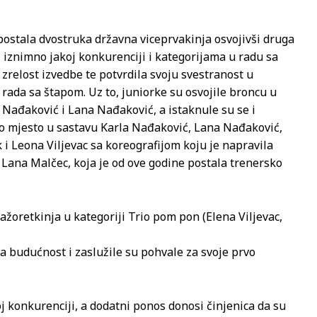
postala dvostruka državna viceprvakinja osvojivši druga
U iznimno jakoj konkurenciji i kategorijama u radu sa
 zrelost izvedbe te potvrdila svoju svestranost u
 rada sa štapom. Uz to, juniorke su osvojile broncu u
la Nađaković i Lana Nađaković, a istaknule su se i
vrto mjesto u sastavu Karla Nađaković, Lana Nađaković,
 i Leona Viljevac sa koreografijom koju je napravila
Lana Malčec, koja je od ove godine postala trenersko
ažoretkinja u kategoriji Trio pom pon (Elena Viljevac,
na budućnost i zaslužile su pohvale za svoje prvo
j konkurenciji, a dodatni ponos donosi činjenica da su