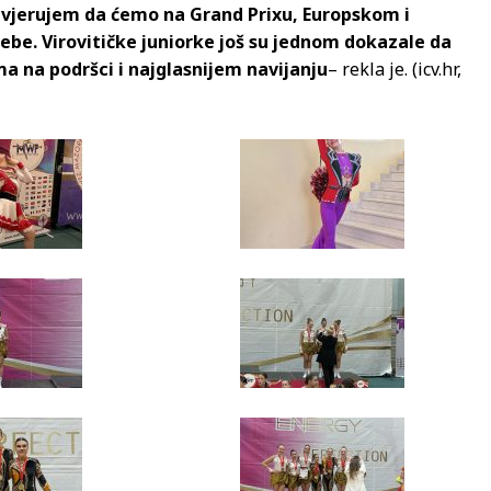
 i vjerujem da ćemo na Grand Prixu, Europskom i
be. Virovitičke juniorke još su jednom dokazale da
ima na podršci i najglasnijem navijanju
– rekla je. (icv.hr,