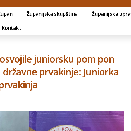
Župan
Županijska skupština
Županijska upra
Kontakt
 osvojile juniorsku pom pon
e državne prvakinje: Juniorka
prvakinja