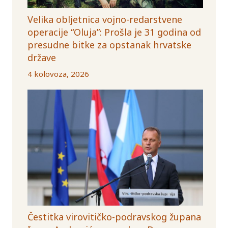
Velika obljetnica vojno-redarstvene
operacije “Oluja”: Prošla je 31 godina od
presudne bitke za opstanak hrvatske
države
4 kolovoza, 2026
Čestitka virovitičko-podravskog župana