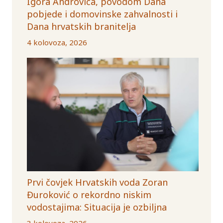
Igora Androvića, povodom Dana
pobjede i domovinske zahvalnosti i
Dana hrvatskih branitelja
4 kolovoza, 2026
Prvi čovjek Hrvatskih voda Zoran
Đuroković o rekordno niskim
vodostajima: Situacija je ozbiljna
3 kolovoza, 2026