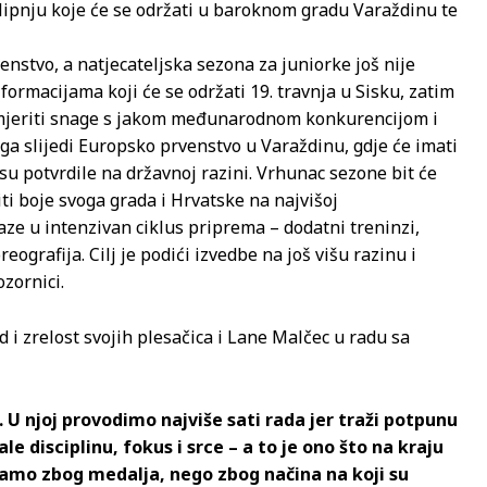
 lipnju koje će se održati u baroknom gradu Varaždinu te
venstvo, a natjecateljska sezona za juniorke još nije
 formacijama koji će se održati 19. travnja u Sisku, zatim
odmjeriti snage s jakom međunarodnom konkurencijom i
ga slijedi Europsko prvenstvo u Varaždinu, gdje će imati
u potvrdile na državnoj razini. Vrhunac sezone bit će
ti boje svoga grada i Hrvatske na najvišoj
e u intenzivan ciklus priprema – dodatni treninzi,
ografija. Cilj je podići izvedbe na još višu razinu i
ozornici.
 i zrelost svojih plesačica i Lane Malčec u radu sa
 U njoj provodimo najviše sati rada jer traži potpunu
e disciplinu, fokus i srce – a to je ono što na kraju
samo zbog medalja, nego zbog načina na koji su