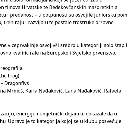
pon timova Hrvatske te Bedekovčanskih mažoretkinja.
tetu i predanost – u potpunosti su osvojile juniorsku pom
 treniraju i razvijaju te postale trostruke državne
ne viceprvakinje osvojivši srebro u kategoriji solo štap i
novno kvalificirale na Europsko i Svjetsko prvenstvo.
reografija:
the Frog)
 – Dragonflys
lena Mrmoš, Karla Nađaković, Lana Nađaković, Rafaela
aciju, energiju i umjetnički dojam te dokazale da u
hu. Upravo je to kategorija kojoj se u klubu posvećuje