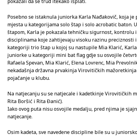
pokazali da se trud itekako isplati.
Posebno se istaknula juniorka Karla Nađakovič, koja je 
mjesta u kategorijama solo štap i solo acrobatic baton. 
štapom, Karla je pokazala tehničku sigurnost, kontrolu i
disciplinama koje zahtijevaju visoku razinu preciznosti i
kategoriji trio štap u kojoj su nastupile Mia Klarić, Kar
juniorke u kategoriji mini bat flag gdje su osvojile čet
Rafaela Spevan, Mia Klarić, Elena Lovrenc, Mia Prevolnik
nekadašnja državna prvakinja Virovitičkih mažoretkinja 
pojačanje u klubu.
Na natjecanju su se natjecale i kadetkinje Virovitičkih m
Rita Boršić i Rita Đanić).
Iako ovog puta nisu osvojile medalju, pred njima je sjaj
natjecanje.
Osim kadeta, sve navedene discipline bile su u juniorsko