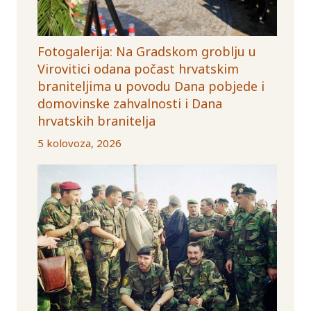
Fotogalerija: Na Gradskom groblju u
Virovitici odana počast hrvatskim
braniteljima u povodu Dana pobjede i
domovinske zahvalnosti i Dana
hrvatskih branitelja
5 kolovoza, 2026