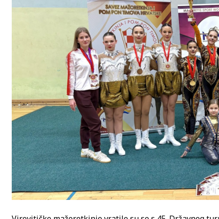
Virovitičke mažoretkinje vratile su se s 45. Državnog tur