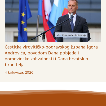
Čestitka virovitičko-podravskog župana Igora
Androvića, povodom Dana pobjede i
domovinske zahvalnosti i Dana hrvatskih
branitelja
4 kolovoza, 2026