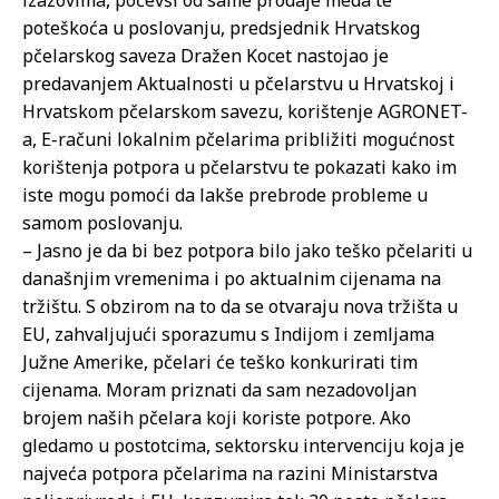
izazovima, počevši od same prodaje meda te
poteškoća u poslovanju, predsjednik Hrvatskog
pčelarskog saveza Dražen Kocet nastojao je
predavanjem Aktualnosti u pčelarstvu u Hrvatskoj i
Hrvatskom pčelarskom savezu, korištenje AGRONET-
a, E-računi lokalnim pčelarima približiti mogućnost
korištenja potpora u pčelarstvu te pokazati kako im
iste mogu pomoći da lakše prebrode probleme u
samom poslovanju.
– Jasno je da bi bez potpora bilo jako teško pčelariti u
današnjim vremenima i po aktualnim cijenama na
tržištu. S obzirom na to da se otvaraju nova tržišta u
EU, zahvaljujući sporazumu s Indijom i zemljama
Južne Amerike, pčelari će teško konkurirati tim
cijenama. Moram priznati da sam nezadovoljan
brojem naših pčelara koji koriste potpore. Ako
gledamo u postotcima, sektorsku intervenciju koja je
najveća potpora pčelarima na razini Ministarstva