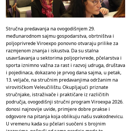
Stručna predavanja na ovogodišnjem 29.
međunarodnom sajmu gospodarstva, obrtništva i
poljoprivrede Viroexpo ponovno otvaraju prilike za
razmjenom znanja i iskustva. Da su stalna
usavršavanja u sektorima poljoprivrede, pčelarstva i
sporta iznimno važna za rast i razvoj udruga, društava
i pojedinaca, dokazano je prvog dana sajma, u petak,
13. veljače, na stručnim predavanjima održanim na
virovitičkom Veleučilištu. Okupljajući priznate
stručnjake, istraživače i praktičare iz različitih
područja, ovogodišnji stručni program Viroexpa 2026.
donosi najnovije uvide, primjere dobre prakse i
odgovore na pitanja koja oblikuju našu svakodnevicu.
U vremenu kada su pčelari suočeni s brojnim