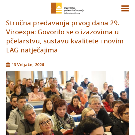
Stručna predavanja prvog dana 29.
Viroexpa: Govorilo se o izazovima u
pčelarstvu, sustavu kvalitete i novim
LAG natječajima
13 Veljače, 2026