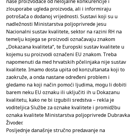
naše proizvođače od nelojalne konkurencije i
zlouporabe ugleda proizvoda, ali i informiraju
potrošača o dodanoj vrijednosti. Sustavi koji su u
nadležnosti Ministarstva poljoprivrede jesu
Nacionalni sustav kvalitete, sektor na razini RH na
temelju kojega se proizvodi označavaju znakom
„Dokazana kvaliteta“, te Europski sustav kvalitete u
kojemu su proizvodi označeni EU znakom. Treba
napomenuti da med hrvatskih pčelinjaka nije sustav
kvalitete. Imamo dosta upita od konzultanata koji to
zaokruže, a onda nastane određeni problem i
gledamo na koji način pomoći ljudima, mogu li dobiti
barem neku EU oznaku ili uključiti ih u Dokazanu
kvalitetu, kako ne bi izgubili sredstva – rekla je
voditeljica Službe za oznake kvalitete i promidžbu
oznaka kvalitete Ministarstva poljoprivrede Dubravka
Živoder.
Posljednje današnje stručno predavanje na