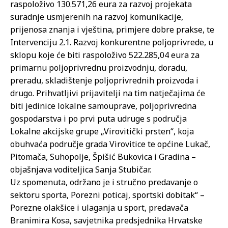
raspoloživo 130.571,26 eura za razvoj projekata
suradnje usmjerenih na razvoj komunikacije,
prijenosa znanja i vještina, primjere dobre prakse, te
Intervenciju 2.1. Razvoj konkurentne poljoprivrede, u
sklopu koje će biti raspoloživo 522.285,04 eura za
primarnu poljoprivrednu proizvodnju, doradu,
preradu, skladištenje poljoprivrednih proizvoda i
drugo. Prihvatljivi prijavitelji na tim natječajima će
biti jedinice lokalne samouprave, poljoprivredna
gospodarstva i po prvi puta udruge s područja
Lokalne akcijske grupe „Virovitički prsten“, koja
obuhvaća područje grada Virovitice te općine Lukač,
Pitomača, Suhopolje, Špišić Bukovica i Gradina –
objašnjava voditeljica Sanja Stubičar.
Uz spomenuta, održano je i stručno predavanje o
sektoru sporta, Porezni poticaj, sportski dobitak“ –
Porezne olakšice i ulaganja u sport, predavača
Branimira Kosa, savjetnika predsjednika Hrvatske