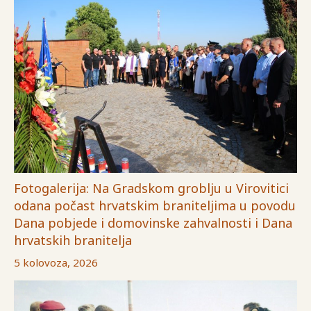
Fotogalerija: Na Gradskom groblju u Virovitici
odana počast hrvatskim braniteljima u povodu
Dana pobjede i domovinske zahvalnosti i Dana
hrvatskih branitelja
5 kolovoza, 2026