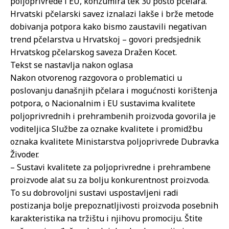
poljoprivrede i EU, konzumira tek 30 posto pčelara.
Hrvatski pčelarski savez iznalazi lakše i brže metode
dobivanja potpora kako bismo zaustavili negativan
trend pčelarstva u Hrvatskoj – govori predsjednik
Hrvatskog pčelarskog saveza Dražen Kocet.
Tekst se nastavlja nakon oglasa
Nakon otvorenog razgovora o problematici u
poslovanju današnjih pčelara i mogućnosti korištenja
potpora, o Nacionalnim i EU sustavima kvalitete
poljoprivrednih i prehrambenih proizvoda govorila je
voditeljica Službe za oznake kvalitete i promidžbu
oznaka kvalitete Ministarstva poljoprivrede Dubravka
Živoder.
– Sustavi kvalitete za poljoprivredne i prehrambene
proizvode alat su za bolju konkurentnost proizvoda.
To su dobrovoljni sustavi uspostavljeni radi
postizanja bolje prepoznatljivosti proizvoda posebnih
karakteristika na tržištu i njihovu promociju. Štite