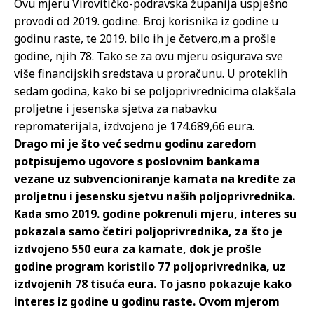
Ovu mjeru Virovitičko-podravska županija uspješno
provodi od 2019. godine. Broj korisnika iz godine u
godinu raste, te 2019. bilo ih je četvero,m a prošle
godine, njih 78. Tako se za ovu mjeru osigurava sve
više financijskih sredstava u proračunu. U proteklih
sedam godina, kako bi se poljoprivrednicima olakšala
proljetne i jesenska sjetva za nabavku
repromaterijala, izdvojeno je 174.689,66 eura.
Drago mi je što već sedmu godinu zaredom
potpisujemo ugovore s poslovnim bankama
vezane uz subvencioniranje kamata na kredite za
proljetnu i jesensku sjetvu naših poljoprivrednika.
Kada smo 2019. godine pokrenuli mjeru, interes su
pokazala samo četiri poljoprivrednika, za što je
izdvojeno 550 eura za kamate, dok je prošle
godine program koristilo 77 poljoprivrednika, uz
izdvojenih 78 tisuća eura. To jasno pokazuje kako
interes iz godine u godinu raste. Ovom mjerom