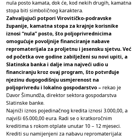
nula posto kamata, dok će, kod nekih drugih, kamatna
stopa biti simboličnog karaktera.
Zahvaljujući potpori Virovitičko-podravske
županije, kamatna stopa za krajnje korisnike
iznosi “nula” posto, što poljoprivrednicima
omogućuje povoljnije financiranje nabave
repromaterijala za proljetnu i jesensku sjetvu. Već
od početka ove godine zabilježeni su novi upiti, a
Slatinska banka i dalje ima najveći udio u
financiranju kroz ovaj program, što potvrđuje
njezinu dugogodišnju usmjerenost na
poljoprivredu i lokalno gospodarstvo –
rekao je
Davor Šimundža, direktor sektora gospodarstva
Slatinske banke.
Najniži iznos pojedinačnog kredita iznosi 3.000,00, a
najviši 65.000,00 eura. Radi se o kratkoročnim
kreditima s rokom otplate unutar 10 – 12 mjeseci.
Krediti su namijenjeni za nabavu repromaterijala: