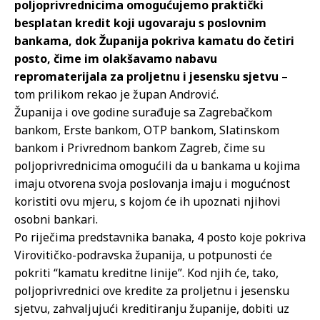
poljoprivrednicima omogućujemo praktički
besplatan kredit koji ugovaraju s poslovnim
bankama, dok Županija pokriva kamatu do četiri
posto, čime im olakšavamo nabavu
repromaterijala za proljetnu i jesensku sjetvu
–
tom prilikom rekao je župan Andrović.
Županija i ove godine surađuje sa Zagrebačkom
bankom, Erste bankom, OTP bankom, Slatinskom
bankom i Privrednom bankom Zagreb, čime su
poljoprivrednicima omogućili da u bankama u kojima
imaju otvorena svoja poslovanja imaju i mogućnost
koristiti ovu mjeru, s kojom će ih upoznati njihovi
osobni bankari.
Po riječima predstavnika banaka, 4 posto koje pokriva
Virovitičko-podravska županija, u potpunosti će
pokriti “kamatu kreditne linije”. Kod njih će, tako,
poljoprivrednici ove kredite za proljetnu i jesensku
sjetvu, zahvaljujući kreditiranju županije, dobiti uz