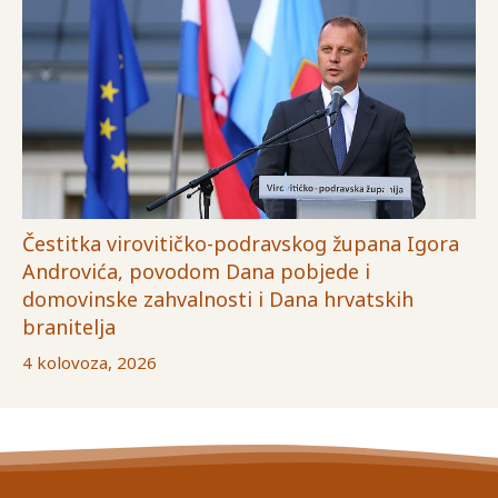
Čestitka virovitičko-podravskog župana Igora
Androvića, povodom Dana pobjede i
domovinske zahvalnosti i Dana hrvatskih
branitelja
4 kolovoza, 2026