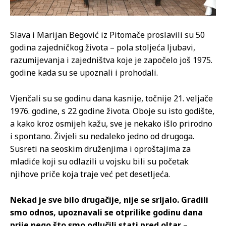
Slava i Marijan Begović iz Pitomače proslavili su 50
godina zajedničkog života – pola stoljeća ljubavi,
razumijevanja i zajedništva koje je započelo još 1975.
godine kada su se upoznali i prohodali.
Vjenčali su se godinu dana kasnije, točnije 21. veljače
1976. godine, s 22 godine života. Oboje su isto godište,
a kako kroz osmijeh kažu, sve je nekako išlo prirodno
i spontano. Živjeli su nedaleko jedno od drugoga.
Susreti na seoskim druženjima i oproštajima za
mladiće koji su odlazili u vojsku bili su početak
njihove priče koja traje već pet desetljeća.
Nekad je sve bilo drugačije, nije se srljalo. Gradili
smo odnos, upoznavali se otprilike godinu dana
prije nego što smo odlučili stati pred oltar
–