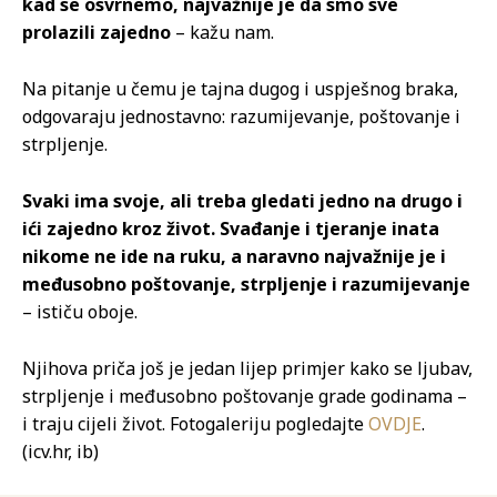
kad se osvrnemo, najvažnije je da smo sve
prolazili zajedno
– kažu nam.
Na pitanje u čemu je tajna dugog i uspješnog braka,
odgovaraju jednostavno: razumijevanje, poštovanje i
strpljenje.
Svaki ima svoje, ali treba gledati jedno na drugo i
ići zajedno kroz život. Svađanje i tjeranje inata
nikome ne ide na ruku, a naravno najvažnije je i
međusobno poštovanje, strpljenje i razumijevanje
– ističu oboje.
Njihova priča još je jedan lijep primjer kako se ljubav,
strpljenje i međusobno poštovanje grade godinama –
i traju cijeli život. Fotogaleriju pogledajte
OVDJE
.
(icv.hr, ib)