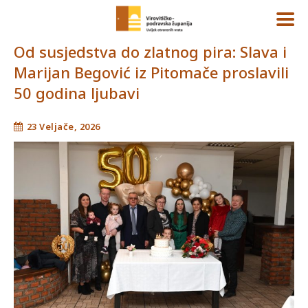
Od susjedstva do zlatnog pira: Slava i
Marijan Begović iz Pitomače proslavili
50 godina ljubavi
23 Veljače, 2026