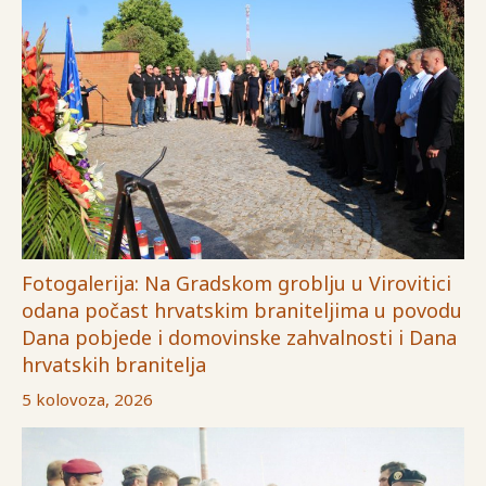
Fotogalerija: Na Gradskom groblju u Virovitici
odana počast hrvatskim braniteljima u povodu
Dana pobjede i domovinske zahvalnosti i Dana
hrvatskih branitelja
5 kolovoza, 2026