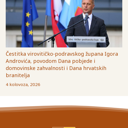
Čestitka virovitičko-podravskog župana Igora
Androvića, povodom Dana pobjede i
domovinske zahvalnosti i Dana hrvatskih
branitelja
4 kolovoza, 2026