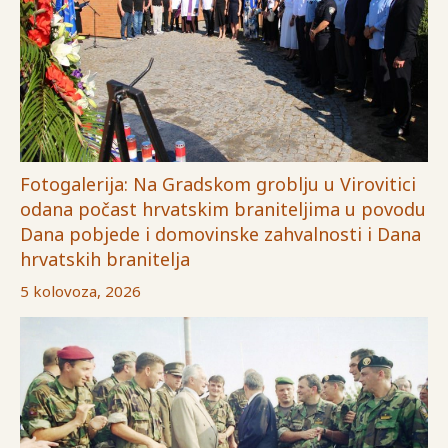
Fotogalerija: Na Gradskom groblju u Virovitici
odana počast hrvatskim braniteljima u povodu
Dana pobjede i domovinske zahvalnosti i Dana
hrvatskih branitelja
5 kolovoza, 2026