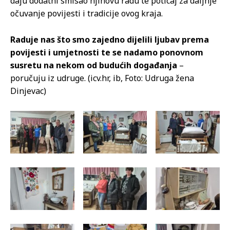
daju dodatni smisao njihovu radu te poticaj za daljnje
očuvanje povijesti i tradicije ovog kraja.
Raduje nas što smo zajedno dijelili ljubav prema
povijesti i umjetnosti te se nadamo ponovnom
susretu na nekom od budućih događanja
–
poručuju iz udruge. (icv.hr, ib, Foto: Udruga žena
Dinjevac)