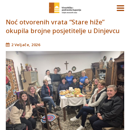
Noć otvorenih vrata “Stare hiže”
okupila brojne posjetitelje u Dinjevcu
2 Veljače, 2026