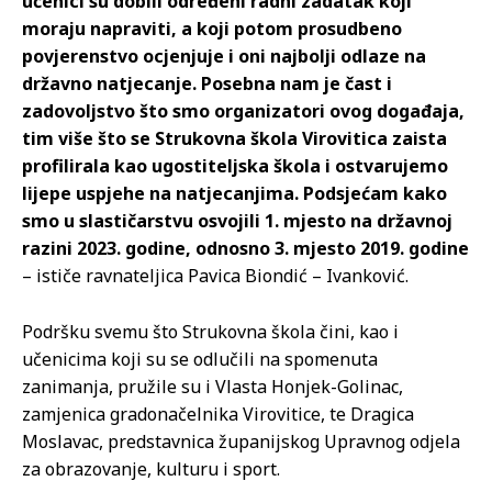
učenici su dobili određeni radni zadatak koji
moraju napraviti, a koji potom prosudbeno
povjerenstvo ocjenjuje i oni najbolji odlaze na
državno natjecanje. Posebna nam je čast i
zadovoljstvo što smo organizatori ovog događaja,
tim više što se Strukovna škola Virovitica zaista
profilirala kao ugostiteljska škola i ostvarujemo
lijepe uspjehe na natjecanjima. Podsjećam kako
smo u slastičarstvu osvojili 1. mjesto na državnoj
razini 2023. godine, odnosno 3. mjesto 2019. godine
– ističe ravnateljica Pavica Biondić – Ivanković.
Podršku svemu što Strukovna škola čini, kao i
učenicima koji su se odlučili na spomenuta
zanimanja, pružile su i Vlasta Honjek-Golinac,
zamjenica gradonačelnika Virovitice, te Dragica
Moslavac, predstavnica županijskog Upravnog odjela
za obrazovanje, kulturu i sport.