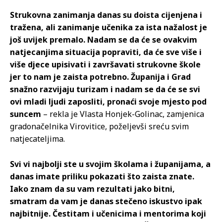
Strukovna zanimanja danas su doista cijenjena i
tražena, ali zanimanje učenika za ista nažalost je
još uvijek premalo. Nadam se da će se ovakvim
natjecanjima situacija popraviti, da će sve više i
više djece upisivati i završavati strukovne škole
jer to nam je zaista potrebno. Županija i Grad
snažno razvijaju turizam i nadam se da će se svi
ovi mladi ljudi zaposliti, pronaći svoje mjesto pod
suncem
– rekla je Vlasta Honjek-Golinac, zamjenica
gradonačelnika Virovitice, poželjevši sreću svim
natjecateljima.
Svi vi najbolji ste u svojim školama i županijama, a
danas imate priliku pokazati što zaista znate.
Iako znam da su vam rezultati jako bitni,
smatram da vam je danas stečeno iskustvo ipak
najbitnije. Čestitam i učenicima i mentorima koji