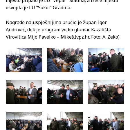
mjesto pripalo je LU “Vepar” Slatina, a treće mjesto
osvojila je LU “Sokol” Gradina.
Nagrade najuspješnijima uručio je župan Igor
Andrović, dok je program vodio glumac Kazališta
Virovitica Mijo Pavelko – Mikeš.(vpz.hr, Foto: A. Zeko)