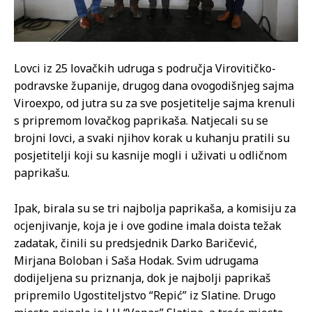
Lovci iz 25 lovačkih udruga s područja Virovitičko-
podravske županije, drugog dana ovogodišnjeg sajma
Viroexpo, od jutra su za sve posjetitelje sajma krenuli
s pripremom lovačkog paprikaša. Natjecali su se
brojni lovci, a svaki njihov korak u kuhanju pratili su
posjetitelji koji su kasnije mogli i uživati u odličnom
paprikašu.
Ipak, birala su se tri najbolja paprikaša, a komisiju za
ocjenjivanje, koja je i ove godine imala doista težak
zadatak, činili su predsjednik Darko Baričević,
Mirjana Boloban i Saša Hodak. Svim udrugama
dodijeljena su priznanja, dok je najbolji paprikaš
pripremilo Ugostiteljstvo “Repić” iz Slatine. Drugo