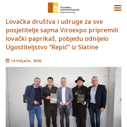
Lovačka društva i udruge za sve
posjetitelje sajma Viroexpo pripremili
lovački paprikaš, pobjedu odnijelo
Ugostiteljstvo “Repić” iz Slatine
14 Veljače, 2026