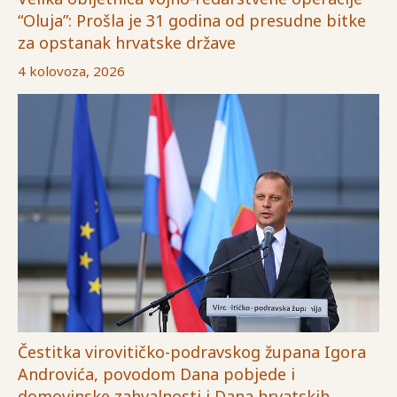
“Oluja”: Prošla je 31 godina od presudne bitke
za opstanak hrvatske države
4 kolovoza, 2026
Čestitka virovitičko-podravskog župana Igora
Androvića, povodom Dana pobjede i
domovinske zahvalnosti i Dana hrvatskih