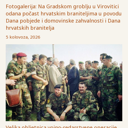
Fotogalerija: Na Gradskom groblju u Virovitici
odana počast hrvatskim braniteljima u povodu
Dana pobjede i domovinske zahvalnosti i Dana
hrvatskih branitelja
5 kolovoza, 2026
Velika obljetnica vojno-redarstvene operacije