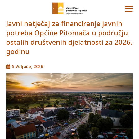
Javni natječaj za financiranje javnih
potreba Općine Pitomača u području
ostalih društvenih djelatnosti za 2026.
godinu
5 Veljače, 2026