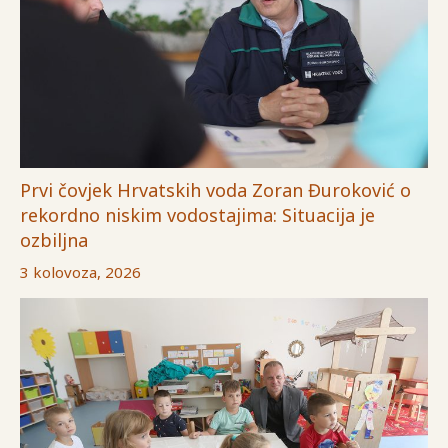
Prvi čovjek Hrvatskih voda Zoran Đuroković o
rekordno niskim vodostajima: Situacija je
ozbiljna
3 kolovoza, 2026