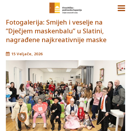
Fotogalerija: Smijeh i veselje na
”Dječjem maskenbalu” u Slatini,
nagrađene najkreativnije maske
15 Veljače, 2026