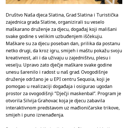
Društvo Naša djeca Slatina, Grad Slatina i Turistička
zajednica grada Slatine, organizirali su veselo
maškarano druženje za djecu, događaj koji mališani
svake godine s velikim uzbuđenjem iščekuju.
Maškare su za djecu poseban dan, prilika da postanu
netko drugi, da kroz igru, smijeh i maštu pokažu svoju
kreativnost, ali i da uživaju u zajedništvu, plesu i
veselju. Upravo zato dječje maškare svake godine
unesu šarenilo i radost u naš grad. Ovogodišnje
druženje održano je u EPI centru Sequoia, koji je
pomogao u realizaciji događaja i osigurao ugodan
prostor za ovogodišnji ”Dječji maskenbal”. Program je
otvorila Silvija Grahovac koja je djecu zabavila
interaktivnom predstavom uz mađioničarske trikove,
smijeh i puno iznenađenja.