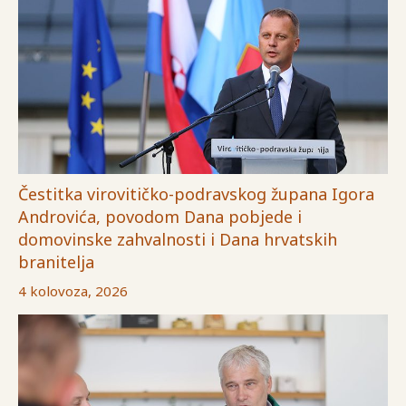
Čestitka virovitičko-podravskog župana Igora
Androvića, povodom Dana pobjede i
domovinske zahvalnosti i Dana hrvatskih
branitelja
4 kolovoza, 2026