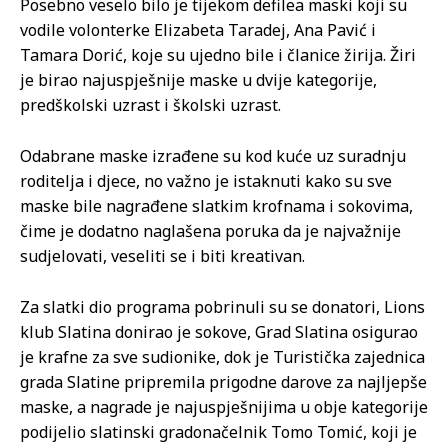
Posebno veselo bilo je tijekom defilea maski koji su
vodile volonterke Elizabeta Taradej, Ana Pavić i
Tamara Dorić, koje su ujedno bile i članice žirija. Žiri
je birao najuspješnije maske u dvije kategorije,
predškolski uzrast i školski uzrast.
Odabrane maske izrađene su kod kuće uz suradnju
roditelja i djece, no važno je istaknuti kako su sve
maske bile nagrađene slatkim krofnama i sokovima,
čime je dodatno naglašena poruka da je najvažnije
sudjelovati, veseliti se i biti kreativan.
Za slatki dio programa pobrinuli su se donatori, Lions
klub Slatina donirao je sokove, Grad Slatina osigurao
je krafne za sve sudionike, dok je Turistička zajednica
grada Slatine pripremila prigodne darove za najljepše
maske, a nagrade je najuspješnijima u obje kategorije
podijelio slatinski gradonačelnik Tomo Tomić, koji je