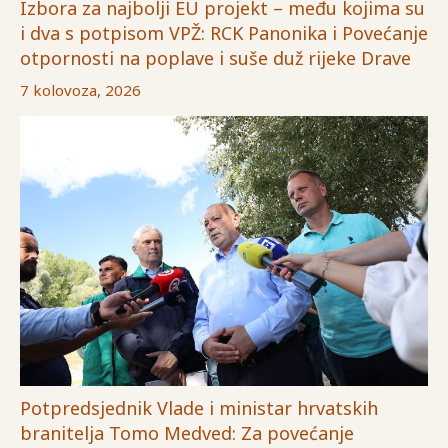
Izbora za najbolji EU projekt – među kojima su
i dva s potpisom VPŽ: RCK Panonika i Povećanje
otpornosti na poplave i suše duž rijeke Drave
7 kolovoza, 2026
Potpredsjednik Vlade i ministar hrvatskih
branitelja Tomo Medved: Za povećanje