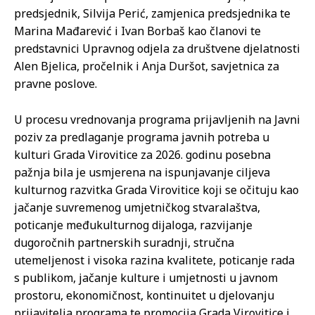
predsjednik, Silvija Perić, zamjenica predsjednika te
Marina Mađarević i Ivan Borbaš kao članovi te
predstavnici Upravnog odjela za društvene djelatnosti
Alen Bjelica, pročelnik i Anja Duršot, savjetnica za
pravne poslove.
U procesu vrednovanja programa prijavljenih na Javni
poziv za predlaganje programa javnih potreba u
kulturi Grada Virovitice za 2026. godinu posebna
pažnja bila je usmjerena na ispunjavanje ciljeva
kulturnog razvitka Grada Virovitice koji se očituju kao
jačanje suvremenog umjetničkog stvaralaštva,
poticanje međukulturnog dijaloga, razvijanje
dugoročnih partnerskih suradnji, stručna
utemeljenost i visoka razina kvalitete, poticanje rada
s publikom, jačanje kulture i umjetnosti u javnom
prostoru, ekonomičnost, kontinuitet u djelovanju
prijavitelja programa te promocija Grada Virovitice i