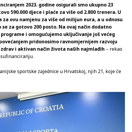
nanciranjem 2023. godine osigurali smo ukupno 23
vo 590.000 djece i plaće za više od 2.800 trenera. U
a za ovu namjenu za više od milijun eura, a u odnosu
o se za gotovo 200 posto. Na ovaj način dodatno
 programe i omogućujemo uključivanje još većeg
m povećanjem pridonosimo ravnomjernijem razvoju
zdrav i aktivan način života naših najmlađih
– rekao
 sufinanciranju.
anijske sportske zajednice u Hrvatskoj, njih 21, koje će