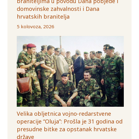
braniteljima u povodu Dana pobjede i
domovinske zahvalnosti i Dana
hrvatskih branitelja
5 kolovoza, 2026
Velika obljetnica vojno-redarstvene
operacije “Oluja”: Prošla je 31 godina od
presudne bitke za opstanak hrvatske
države