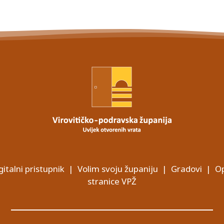
gitalni pristupnik
|
Volim svoju županiju
|
Gradovi
|
Op
stranice VPŽ