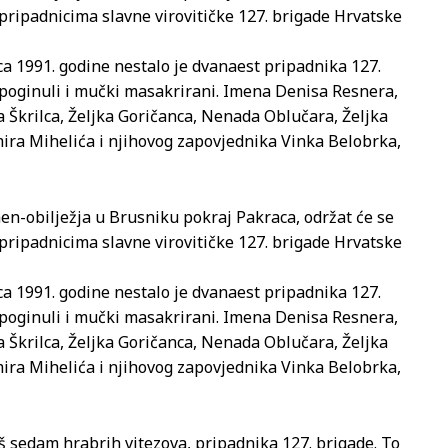
pripadnicima slavne virovitičke 127. brigade Hrvatske
ca 1991. godine nestalo je dvanaest pripadnika 127.
 poginuli i mučki masakrirani. Imena Denisa Resnera,
a Škrilca, Željka Goričanca, Nenada Oblučara, Željka
mira Mihelića i njihovog zapovjednika Vinka Belobrka,
men-obilježja u Brusniku pokraj Pakraca, održat će se
pripadnicima slavne virovitičke 127. brigade Hrvatske
ca 1991. godine nestalo je dvanaest pripadnika 127.
 poginuli i mučki masakrirani. Imena Denisa Resnera,
a Škrilca, Željka Goričanca, Nenada Oblučara, Željka
mira Mihelića i njihovog zapovjednika Vinka Belobrka,
 sedam hrabrih vitezova, pripadnika 127. brigade. To