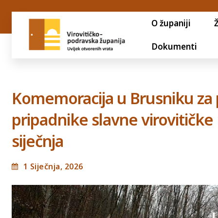
O županiji
Dokumenti
Komemoracija u Brusniku za p
pripadnike slavne virovitičke
siječnja
1 Siječnja, 2026