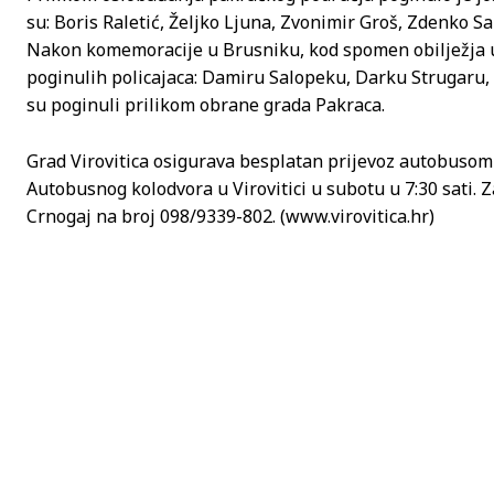
su: Boris Raletić, Željko Ljuna, Zvonimir Groš, Zdenko S
Nakon komemoracije u Brusniku, kod spomen obilježja u Ul
poginulih policajaca: Damiru Salopeku, Darku Strugaru,
su poginuli prilikom obrane grada Pakraca.
Grad Virovitica osigurava besplatan prijevoz autobusom
Autobusnog kolodvora u Virovitici u subotu u 7:30 sati. Z
Crnogaj na broj 098/9339-802. (www.virovitica.hr)