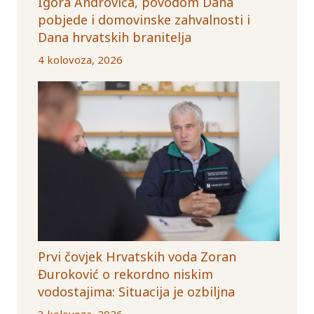
Igora Androvića, povodom Dana
pobjede i domovinske zahvalnosti i
Dana hrvatskih branitelja
4 kolovoza, 2026
Prvi čovjek Hrvatskih voda Zoran
Đuroković o rekordno niskim
vodostajima: Situacija je ozbiljna
3 kolovoza, 2026