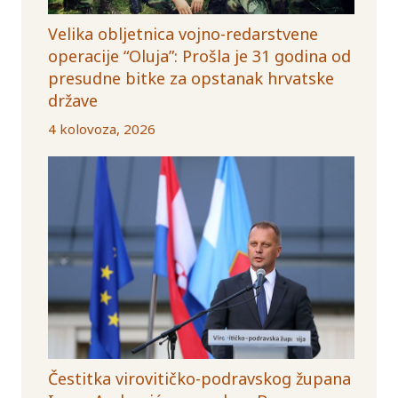
Velika obljetnica vojno-redarstvene
operacije “Oluja”: Prošla je 31 godina od
presudne bitke za opstanak hrvatske
države
4 kolovoza, 2026
Čestitka virovitičko-podravskog župana