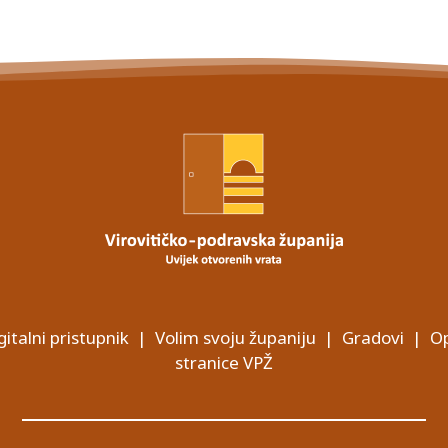
gitalni pristupnik
|
Volim svoju županiju
|
Gradovi
|
Op
stranice VPŽ