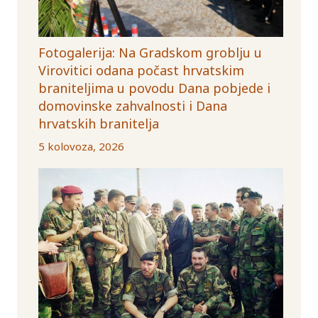
Fotogalerija: Na Gradskom groblju u
Virovitici odana počast hrvatskim
braniteljima u povodu Dana pobjede i
domovinske zahvalnosti i Dana
hrvatskih branitelja
5 kolovoza, 2026