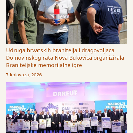
Udruga hrvatskih branitelja i dragovoljaca
Domovinskog rata Nova Bukovica organizirala
Braniteljske memorijalne igre
7 kolovoza, 2026