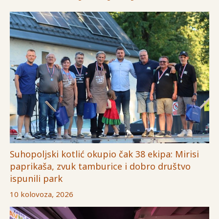
Suhopoljski kotlić okupio čak 38 ekipa: Mirisi
paprikaša, zvuk tamburice i dobro društvo
ispunili park
10 kolovoza, 2026