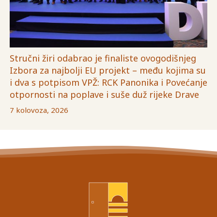
Stručni žiri odabrao je finaliste ovogodišnjeg
Izbora za najbolji EU projekt – među kojima su
i dva s potpisom VPŽ: RCK Panonika i Povećanje
otpornosti na poplave i suše duž rijeke Drave
7 kolovoza, 2026