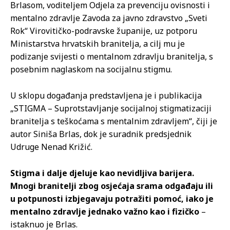
Brlasom, voditeljem Odjela za prevenciju ovisnosti i
mentalno zdravlje Zavoda za javno zdravstvo „Sveti
Rok“ Virovitičko-podravske županije, uz potporu
Ministarstva hrvatskih branitelja, a cilj mu je
podizanje svijesti o mentalnom zdravlju branitelja, s
posebnim naglaskom na socijalnu stigmu.
U sklopu događanja predstavljena je i publikacija
„STIGMA – Suprotstavljanje socijalnoj stigmatizaciji
branitelja s teškoćama s mentalnim zdravljem“, čiji je
autor Siniša Brlas, dok je suradnik predsjednik
Udruge Nenad Križić.
Stigma i dalje djeluje kao nevidljiva barijera.
Mnogi branitelji zbog osjećaja srama odgađaju ili
u potpunosti izbjegavaju potražiti pomoć, iako je
mentalno zdravlje jednako važno kao i fizičko
–
istaknuo je Brlas.