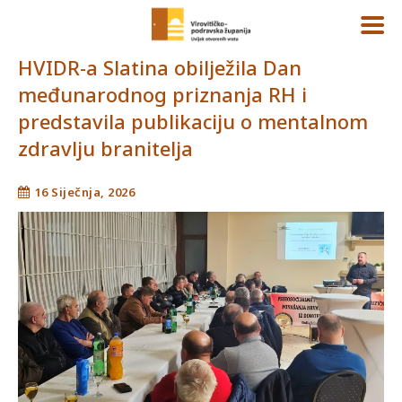
HVIDR-a Slatina obilježila Dan
međunarodnog priznanja RH i
predstavila publikaciju o mentalnom
zdravlju branitelja
16 Siječnja, 2026