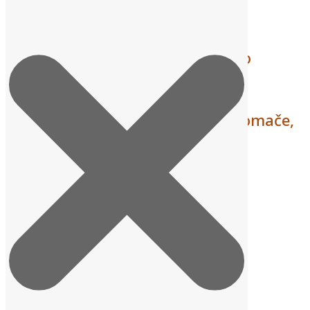
Za darovite učenike, Ministarstvo
znanosti, obrazovanja i mladih,
osnovnim i srednjim školama iz
Čačinaca, Slatine, Suhopolja i Pitomače,
dodijelilo je 13.141,46 eura
31 Prosinca, 2025