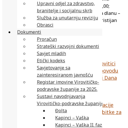
Upravni odjel za zdravstvo,
prošlosti – dodatna nastava iz povijesti – 2.000,00;
branitelje i socijalnu skrb
Stjepana Sulimanca Pitomača – Mikro svijet na dlanu –
Služba za unutarnju reviziju
1.839,00. (www.vpz.hr, Fotografija/Ilustracija: Kristijan
Obrasci
Toplak)
Dokumenti
Proračun
Najnovije vijesti
Strateški razvojni dokumenti
Savjet mladih
Etički kodeks
Fotogalerija: Na Gradskom groblju u Virovitici
Savjetovanje sa
odana počast hrvatskim braniteljima u povodu
zainteresiranom javnošću
Dana pobjede i domovinske zahvalnosti i Dana
Registar imovine Virovitičko-
hrvatskih branitelja
podravske županije za 2025.
5 kolovoza, 2026
Sustavi navodnjavanja
Virovitičko-podravske županije
Velika obljetnica vojno-redarstvene operacije
Đolta
“Oluja”: Prošla je 31 godina od presudne bitke za
Kapinci – Vaška
opstanak hrvatske države
Kapinci – Vaška II. faza
4 kolovoza, 2026