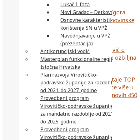
Lukač I. faza
Čestitka virovitičko-podravskog župana Igora
Novi Gradac – Detkovac
Androvića, povodom Dana pobjede i domovinske
Osnovne karakteristike
zahvalnosti i Dana hrvatskih branitelja
korištenja SN u VPŽ
Navodnjavanje u VPŽ
4 kolovoza, 2026
(prezentacija)
Prvi čovjek Hrvatskih voda Zoran Đuroković o
Antikorupcijski vodič
rekordno niskim vodostajima: Situacija je ozbiljna
Masterplan funkcionalne regije
Istočna Hrvatska
3 kolovoza, 2026
Plan razvoja Virovitičko-
Kako Virovitičko-podravska županija postaje TOP
podravske županije za razdoblje
destinacija za mlade obitelji: Čak 532 djece više u
od 2021. do 2027. godine
vrtićima nego prije tri godine, otvara se novih 450
Provedbeni program
mjesta, liste čekanja idu u povijest
Virovitičko-podravske županije
3 kolovoza, 2026
za mandatno razdoblje od 2021.
do 2025. godine
Provedbeni program
Virovitičko-podravske županije