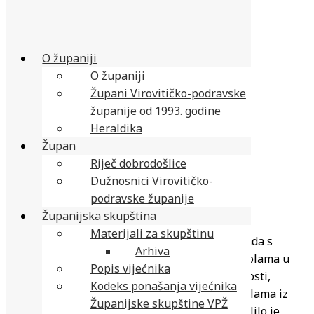
O županiji
O županiji
Župani Virovitičko-podravske
županije od 1993. godine
Heraldika
Župan
Riječ dobrodošlice
Dužnosnici Virovitičko-
podravske županije
Županijska skupština
Materijali za skupštinu
Na ime sufinanciranja projekata i programa rada s
Arhiva
darovitim učenicima u osnovnim i srednjim školama u
Popis vijećnika
školskoj godini 2025./2026., Ministarstvo znanosti,
Kodeks ponašanja vijećnika
obrazovanja i mladih, osnovnim i srednjim školama iz
Županijske skupštine VPŽ
Čačinaca, Slatine, Suhopolja i Pitomače, dodijelilo je