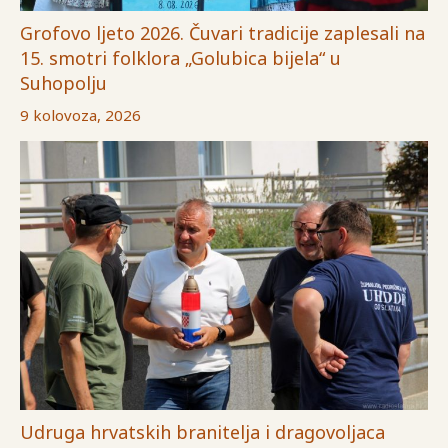
Grofovo ljeto 2026. Čuvari tradicije zaplesali na
15. smotri folklora „Golubica bijela“ u
Suhopolju
9 kolovoza, 2026
Udruga hrvatskih branitelja i dragovoljaca