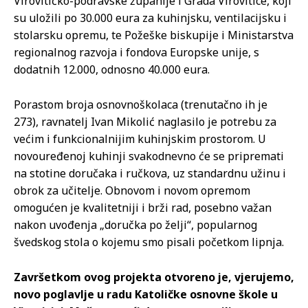
Virovitičko-podravske županije i Grada Virovitice, koji
su uložili po 30.000 eura za kuhinjsku, ventilacijsku i
stolarsku opremu, te Požeške biskupije i Ministarstva
regionalnog razvoja i fondova Europske unije, s
dodatnih 12.000, odnosno 40.000 eura.
Porastom broja osnovnoškolaca (trenutačno ih je
273), ravnatelj Ivan Mikolić naglasilo je potrebu za
većim i funkcionalnijim kuhinjskim prostorom. U
novouređenoj kuhinji svakodnevno će se pripremati
na stotine doručaka i ručkova, uz standardnu užinu i
obrok za učitelje. Obnovom i novom opremom
omogućen je kvalitetniji i brži rad, posebno važan
nakon uvođenja „doručka po želji“, popularnog
švedskog stola o kojemu smo pisali početkom lipnja.
Završetkom ovog projekta otvoreno je, vjerujemo,
novo poglavlje u radu Katoličke osnovne škole u