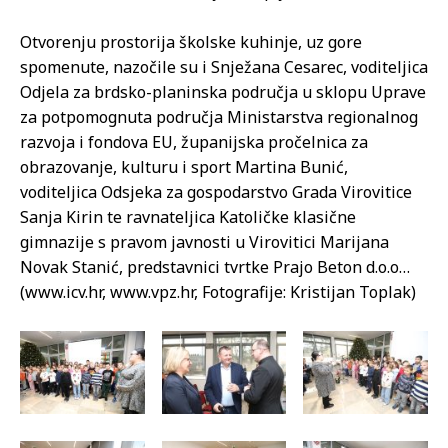
Otvorenju prostorija školske kuhinje, uz gore
spomenute, nazočile su i Snježana Cesarec, voditeljica
Odjela za brdsko-planinska područja u sklopu Uprave
za potpomognuta područja Ministarstva regionalnog
razvoja i fondova EU, županijska pročelnica za
obrazovanje, kulturu i sport Martina Bunić,
voditeljica Odsjeka za gospodarstvo Grada Virovitice
Sanja Kirin te ravnateljica Katoličke klasične
gimnazije s pravom javnosti u Virovitici Marijana
Novak Stanić, predstavnici tvrtke Prajo Beton d.o.o…
(www.icv.hr, www.vpz.hr, Fotografije: Kristijan Toplak)