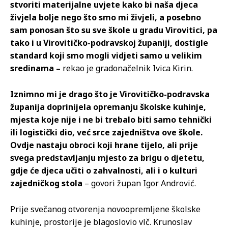
stvoriti materijalne uvjete kako bi naša djeca
živjela bolje nego što smo mi živjeli, a posebno
sam ponosan što su sve škole u gradu Virovitici, pa
tako i u Virovitičko-podravskoj županiji, dostigle
standard koji smo mogli vidjeti samo u velikim
sredinama –
rekao je gradonačelnik Ivica Kirin.
Iznimno mi je drago što je Virovitičko-podravska
županija doprinijela opremanju školske kuhinje,
mjesta koje nije i ne bi trebalo biti samo tehnički
ili logistički dio, već srce zajedništva ove škole.
Ovdje nastaju obroci koji hrane tijelo, ali prije
svega predstavljanju mjesto za brigu o djetetu,
gdje će djeca učiti o zahvalnosti, ali i o kulturi
zajedničkog stola
– govori župan Igor Andrović.
Prije svečanog otvorenja novoopremljene školske
kuhinje, prostorije je blagoslovio vlč. Krunoslav