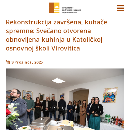
Rekonstrukcija završena, kuhače
spremne: Svečano otvorena
obnovljena kuhinja u Katoličkoj
osnovnoj školi Virovitica
9 Prosinca, 2025