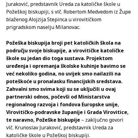
Juraković, predstavnik Ureda za katoličke škole u
Požeškoj biskupiji, s vlč. Robertom Medvedom iz Župe
blaženog Alojzija Stepinca u virovitičkom
prigradskom naselju Milanovac.
Požeška biskupija broji pet katoličkih škola na
području svoje biskupije, a virovitičke katoličke
škole su jedan dio toga sustava. Projektom
uređenja i opremanja školske kuhinje bavimo se
već nekoliko godina, no uvijek smo nailazili na
poteškoće u pronalasku financijskih sredstava.
Zahvalni smo svima koji su se uključili u ovaj
partnerski odnos, počevši od Ministarstva
regionalnog razvoja i fondova Europske unije,
Virovitičko-podravske županije i Grada Virovitice,
te naravno, Požeške biskupije
– zaključno govori
vlč. Krunoslav Juraković, predstavnik Ureda za
katoličke škole u Požeškoj biskupiji.