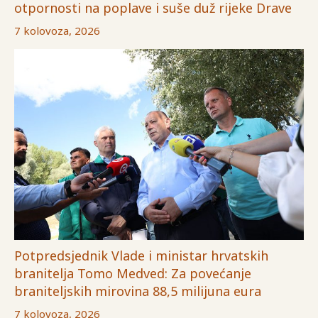
otpornosti na poplave i suše duž rijeke Drave
7 kolovoza, 2026
Potpredsjednik Vlade i ministar hrvatskih
branitelja Tomo Medved: Za povećanje
braniteljskih mirovina 88,5 milijuna eura
7 kolovoza, 2026