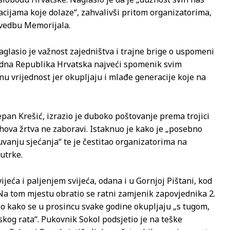
acijama koje dolaze“, zahvalivši pritom organizatorima,
ovedbu Memorijala.
aglasio je važnost zajedništva i trajne brige o uspomeni
bodna Republika Hrvatska najveći spomenik svim
u vrijednost jer okupljaju i mlađe generacije koje na
pan Krešić, izrazio je duboko poštovanje prema trojici
ihova žrtva ne zaboravi. Istaknuo je kako je „posebno
čuvanju sjećanja“ te je čestitao organizatorima na
utrke.
jeća i paljenjem svijeća, odana i u Gornjoj Pištani, kod
Na tom mjestu obratio se ratni zamjenik zapovjednika 2.
io kako se u prosincu svake godine okupljaju „s tugom,
kog rata“. Pukovnik Sokol podsjetio je na teške