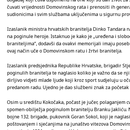
čuvati vrijednosti Domovinskog rata i prenositi ih gener
sudionicima i svim službama uključenima u sigurnu pr
Izaslanik ministra hrvatskih branitelja Dinko Tandara n
na poginule heroje. Istaknuo je kako je „uređena i slo
braniteljima“, dodavši da ovakvi memorijali imaju posebn
ovaj način uče o Domovinskom ratu i žrtvi branitelja.
Izaslanik predsjednika Republike Hrvatske, brigadir Stje
poginulih branitelja te naglasio koliko je važno da se nj
dirljivo vidjeti mlade ljude koji kroz sport sudjeluju u o
predanom radu. Ujedno je dao službeni znak za početak 
Osim u središtu Kokočaka, počast je jučer, polaganjem cvi
spomen-obilježja poginulom branitelju Branku Jakliću. 
bojne 132. brigade, pukovnik Goran Sokol, koji je naglas
poštovanjem i sjećanjima na junaštvo vitezova Domovins