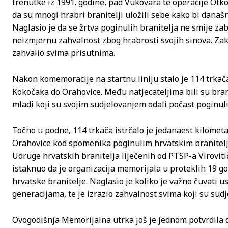
trenutke iz 1991. godine, pad Vukovara te operacije Otko
da su mnogi hrabri branitelji uložili sebe kako bi današ
Naglasio je da se žrtva poginulih branitelja ne smije zabor
neizmjernu zahvalnost zbog hrabrosti svojih sinova. Zakl
zahvalio svima prisutnima.
Nakon komemoracije na startnu liniju stalo je 114 trkač
Kokočaka do Orahovice. Među natjecateljima bili su branit
mladi koji su svojim sudjelovanjem odali počast poginul
Točno u podne, 114 trkača istrčalo je jedanaest kilometa
Orahovice kod spomenika poginulim hrvatskim branitelji
Udruge hrvatskih branitelja liječenih od PTSP-a Viroviti
istaknuo da je organizacija memorijala u proteklih 19 god
hrvatske branitelje. Naglasio je koliko je važno čuvati 
generacijama, te je izrazio zahvalnost svima koji su sudj
Ovogodišnja Memorijalna utrka još je jednom potvrdila 