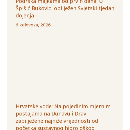
Podrška majkama od prvih dana: U
Špišić Bukovici obilježen Svjetski tjedan
dojenja
6 kolovoza, 2026
Hrvatske vode: Na pojedinim mjernim
postajama na Dunavu i Dravi
zabilježene najniže vrijednosti od
početka sustavnog hidrološkog