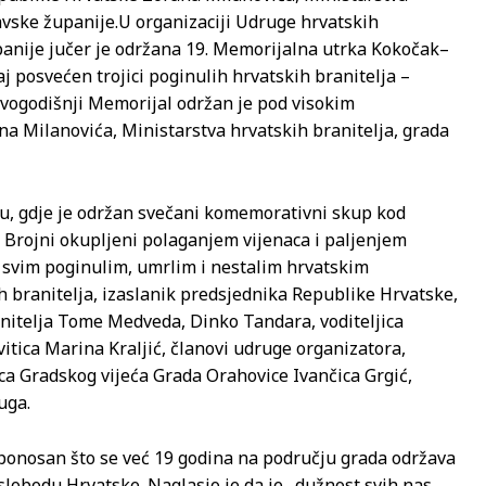
avske županije.
U organizaciji Udruge hrvatskih
panije jučer je održana 19. Memorijalna utrka Kokočak–
 posvećen trojici poginulih hrvatskih branitelja –
vogodišnji Memorijal održan je pod visokim
a Milanovića, Ministarstva hrvatskih branitelja, grada
, gdje je održan svečani komemorativni skup kod
Brojni okupljeni polaganjem vijenaca i paljenjem
 i svim poginulim, umrlim i nestalim hrvatskim
lih branitelja, izaslanik predsjednika Republike Hrvatske,
ranitelja Tome Medveda, Dinko Tandara, voditeljica
itica Marina Kraljić, članovi udruge organizatora,
a Gradskog vijeća Grada Orahovice Ivančica Grgić,
uga.
ponosan što se već 19 godina na području grada održava
slobodu Hrvatske. Naglasio je da je „dužnost svih nas