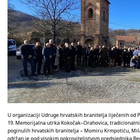
U organizaciji Udruge hrvatskih branitelja liječenih od
19. Memorijalna utrka Kokočak–Orahovica, tradicionalni
poginulih hrvatskih branitelja – Momiru Krmpotiću, Mil
održan je pod visokim pokroviteljstvom predsjednika Re