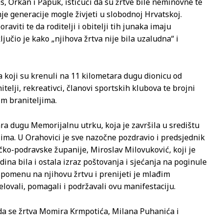
s, Orkan i Papuk, ističući da su žrtve bile neminovne te
nje generacije mogle živjeti u slobodnoj Hrvatskoj.
aviti te da roditelji i obitelji tih junaka imaju
jučio je kako „njihova žrtva nije bila uzaludna“ i
a koji su krenuli na 11 kilometara dugu dionicu od
elji, rekreativci, članovi sportskih klubova te brojni
im braniteljima.
ra dugu Memorijalnu utrku, koja je završila u središtu
ma. U Orahovici je sve nazočne pozdravio i predsjednik
čko-podravske županije, Miroslav Milovuković, koji je
ina bila i ostala izraz poštovanja i sjećanja na poginule
uspomenu na njihovu žrtvu i prenijeti je mlađim
elovali, pomagali i podržavali ovu manifestaciju.
da se žrtva Momira Krmpotića, Milana Puhanića i