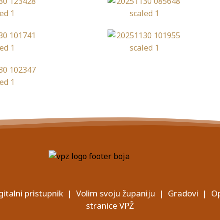
gitalni pristupnik
|
Volim svoju županiju
|
Gradovi
|
Op
stranice VPŽ