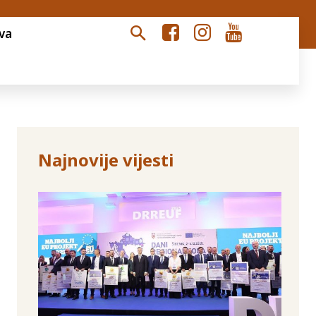
va
Najnovije vijesti