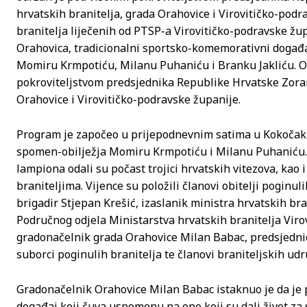
hrvatskih branitelja, grada Orahovice i Virovitičko-podr
branitelja liječenih od PTSP-a Virovitičko-podravske žu
Orahovica, tradicionalni sportsko-komemorativni događaj
Momiru Krmpotiću, Milanu Puhaniću i Branku Jakliću. O
pokroviteljstvom predsjednika Republike Hrvatske Zoran
Orahovice i Virovitičko-podravske županije.
Program je započeo u prijepodnevnim satima u Kokočaku
spomen-obilježja Momiru Krmpotiću i Milanu Puhaniću. 
lampiona odali su počast trojici hrvatskih vitezova, kao
braniteljima. Vijence su položili članovi obitelji poginu
brigadir Stjepan Krešić, izaslanik ministra hrvatskih b
Područnog odjela Ministarstva hrvatskih branitelja Virov
gradonačelnik grada Orahovice Milan Babac, predsjednic
suborci poginulih branitelja te članovi braniteljskih udr
Gradonačelnik Orahovice Milan Babac istaknuo je da je 
događaj koji čuva uspomenu na one koji su dali život za 