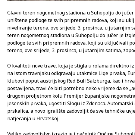
Glavni teren nogometnog stadiona u Suhopolju do jučer j
uništene podloge te svih pripremnih radova, koji su uklj
niveliranje terena, ove srijede, 3. prosinca, u jutarnjim 
teren nogometnog stadiona u Suhopolju do jučer je izgl
podloge te svih pripremnih radova, koji su uključivali p
terena, ove srijede, 3. prosinca, u jutarnjim satima, zap
O kvaliteti nove trave, koja je stigla u rolama direktno i
na istom travnjaku odigravaju utakmice Lige prvaka, Euro
klubovi poput austrijskog Red Bull Salzburga, kao i hrva
postavljena, travi će biti potrebno neko vrijeme da se „a
drugom proljetnom kolu Premijer županijske nogometne li
jesenskih prvaka, ugostiti Slogu iz Zdenaca. Automatski
prskalica, a novo igralište zadovoljit će sve tehničke 
natjecanja u Hrvatskoj.
Veliko zadovoljstvo izrazio je i načelnik Općine Suhopolj