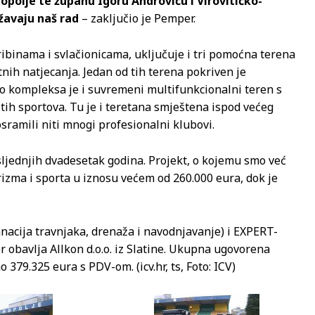
polje te županu Igoru Androviću i Virovitičko-
ržavaju naš rad
– zaključio je Pemper.
ribinama i svlačionicama, uključuje i tri pomoćna terena
nih natjecanja. Jedan od tih terena pokriven je
io kompleksa je i suvremeni multifunkcionalni teren s
tih sportova. Tu je i teretana smještena ispod većeg
osramili niti mnogi profesionalni klubovi.
sljednjih dvadesetak godina. Projekt, o kojemu smo već
urizma i sporta u iznosu većem od 260.000 eura, dok je
(sanacija travnjaka, drenaža i navodnjavanje) i EXPERT-
or obavlja Allkon d.o.o. iz Slatine. Ukupna ugovorena
379.325 eura s PDV-om. (icv.hr, ts, Foto: ICV)