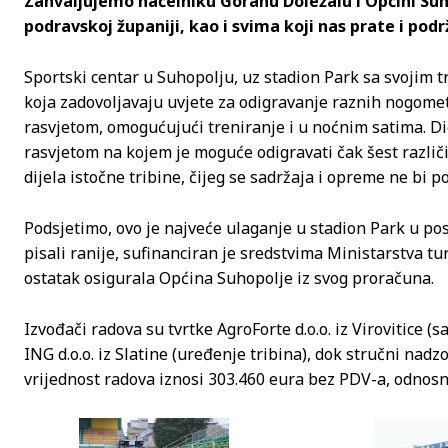
Zahvaljujemo načelniku Goranu Doležalu i Općini Suho
podravskoj županiji, kao i svima koji nas prate i pod
Sportski centar u Suhopolju, uz stadion Park sa svojim t
koja zadovoljavaju uvjete za odigravanje raznih nogomet
rasvjetom, omogućujući treniranje i u noćnim satima. D
rasvjetom na kojem je moguće odigravati čak šest različi
dijela istočne tribine, čijeg se sadržaja i opreme ne bi p
Podsjetimo, ovo je najveće ulaganje u stadion Park u po
pisali ranije, sufinanciran je sredstvima Ministarstva t
ostatak osigurala Općina Suhopolje iz svog proračuna.
Izvođači radova su tvrtke AgroForte d.o.o. iz Virovitice 
ING d.o.o. iz Slatine (uređenje tribina), dok stručni nadz
vrijednost radova iznosi 303.460 eura bez PDV-a, odnosno 