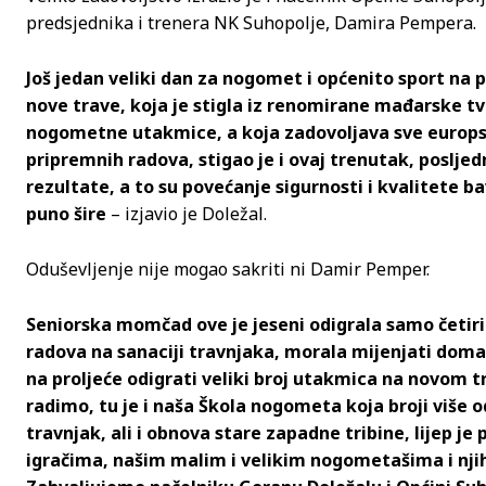
predsjednika i trenera NK Suhopolje, Damira Pempera.
Još jedan veliki dan za nogomet i općenito sport na p
nove trave, koja je stigla iz renomirane mađarske tv
nogometne utakmice, a koja zadovoljava sve europsk
pripremnih radova, stigao je i ovaj trenutak, posljed
rezultate, a to su povećanje sigurnosti i kvalitete 
puno šire
– izjavio je Doležal.
Oduševljenje nije mogao sakriti ni Damir Pemper.
Seniorska momčad ove je jeseni odigrala samo četiri
radova na sanaciji travnjaka, morala mijenjati domaći
na proljeće odigrati veliki broj utakmica na novom t
radimo, tu je i naša Škola nogometa koja broji više o
travnjak, ali i obnova stare zapadne tribine, lijep je
igračima, našim malim i velikim nogometašima i njih