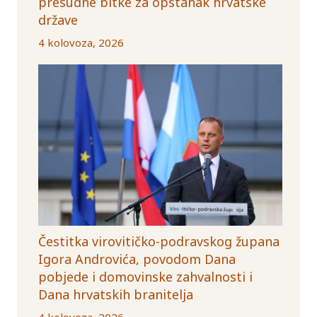
presudne bitke za opstanak hrvatske
države
4 kolovoza, 2026
Čestitka virovitičko-podravskog župana
Igora Androvića, povodom Dana
pobjede i domovinske zahvalnosti i
Dana hrvatskih branitelja
4 kolovoza, 2026