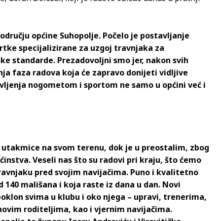
odručju općine Suhopolje. Počelo je postavljanje
rtke specijalizirane za uzgoj travnjaka za
e standarde. Prezadovoljni smo jer, nakon svih
nja faza radova koja će zapravo donijeti vidljive
bavljenja nogometom i sportom ne samo u općini već i
 utakmice na svom terenu, dok je u preostalim, zbog
nstva. Veseli nas što su radovi pri kraju, što ćemo
ravnjaku pred svojim navijačima. Puno i kvalitetno
d 140 mališana i koja raste iz dana u dan. Novi
 poklon svima u klubu i oko njega – upravi, trenerima,
ovim roditeljima, kao i vjernim navijačima.