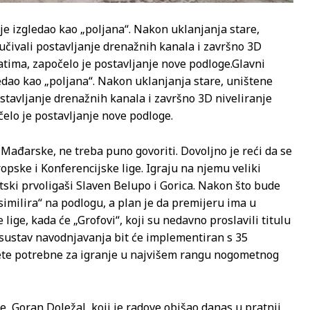
e izgledao kao „poljana“. Nakon uklanjanja stare,
učivali postavljanje drenažnih kanala i završno 3D
satima, započelo je postavljanje nove podloge.
Glavni
edao kao „poljana“. Nakon uklanjanja stare, uništene
ostavljanje drenažnih kanala i završno 3D niveliranje
očelo je postavljanje nove podloge.
z Mađarske, ne treba puno govoriti. Dovoljno je reći da se
pske i Konferencijske lige. Igraju na njemu veliki
tski prvoligaši Slaven Belupo i Gorica. Nakon što bude
similira“ na podlogu, a plan je da premijeru ima u
ge, kada će „Grofovi“, koji su nedavno proslavili titulu
 sustav navodnjavanja bit će implementiran s 35
uvjete potrebne za igranje u najvišem rangu nogometnog
e, Goran Doležal, koji je radove obišao danas u pratnji