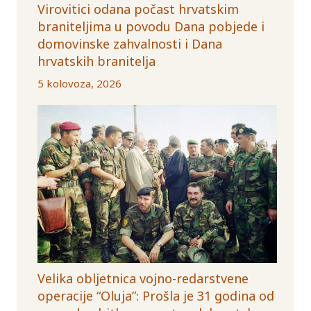
Virovitici odana počast hrvatskim
braniteljima u povodu Dana pobjede i
domovinske zahvalnosti i Dana
hrvatskih branitelja
5 kolovoza, 2026
Velika obljetnica vojno-redarstvene
operacije “Oluja”: Prošla je 31 godina od