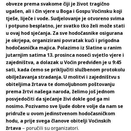
obveze prema svakome čiji je život tragično
ugašen, ali i čin vjere u Boga i Gospu Voćinsku koji
tješe, liječe i vode. Sudjelovanje je otvoreno svima
i potpuno besplatno, jer svatko tko želi može stati
u ovaj hod sjećanja. Za sve hodočasnike osigurana
je okrjepa, organizirani povratak kući i prigodna
hodočasnička majica. Polazimo iz Slatine u ranim
jutarnjim satima 13. prosinca noseći svjetlo vjere i
zajedništva, a dolazak u Voćin predviđen je u 9:45
sati, kada ćemo se priključiti službenom protokolu
obilježavanja stradanja. U molitvi i zajedništvu s
obiteljima žrtava te domoljubnom poštovanju
prema žrtvi našega naroda, želimo još jednom
posvjedočiti da sjećanje živi dokle god ga mi
nosimo. Pozivamo sve ljude dobre volje da nam se
pridruže u ovom jedinstvenom hodočasničkom
hodu, a prije svega članove obitelji Voćinskih
žrtava
– poručili su organizatori.