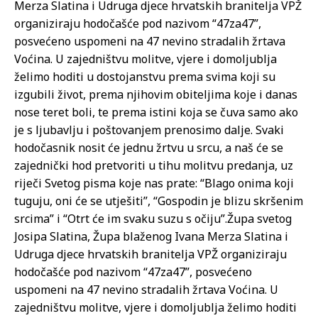
Merza Slatina i Udruga djece hrvatskih branitelja VPŽ
organiziraju hodočašće pod nazivom “47za47”,
posvećeno uspomeni na 47 nevino stradalih žrtava
Voćina. U zajedništvu molitve, vjere i domoljublja
želimo hoditi u dostojanstvu prema svima koji su
izgubili život, prema njihovim obiteljima koje i danas
nose teret boli, te prema istini koja se čuva samo ako
je s ljubavlju i poštovanjem prenosimo dalje. Svaki
hodočasnik nosit će jednu žrtvu u srcu, a naš će se
zajednički hod pretvoriti u tihu molitvu predanja, uz
riječi Svetog pisma koje nas prate: “Blago onima koji
tuguju, oni će se utješiti”, “Gospodin je blizu skršenim
srcima” i “Otrt će im svaku suzu s očiju”.
Župa svetog
Josipa Slatina, Župa blaženog Ivana Merza Slatina i
Udruga djece hrvatskih branitelja VPŽ organiziraju
hodočašće pod nazivom “47za47”, posvećeno
uspomeni na 47 nevino stradalih žrtava Voćina. U
zajedništvu molitve, vjere i domoljublja želimo hoditi