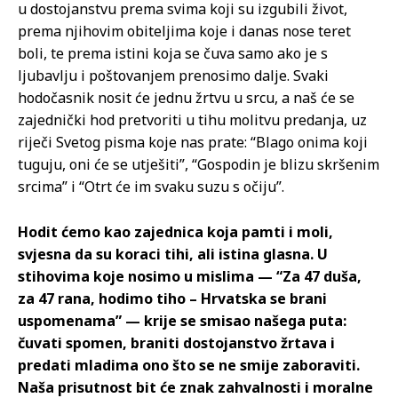
u dostojanstvu prema svima koji su izgubili život,
prema njihovim obiteljima koje i danas nose teret
boli, te prema istini koja se čuva samo ako je s
ljubavlju i poštovanjem prenosimo dalje. Svaki
hodočasnik nosit će jednu žrtvu u srcu, a naš će se
zajednički hod pretvoriti u tihu molitvu predanja, uz
riječi Svetog pisma koje nas prate: “Blago onima koji
tuguju, oni će se utješiti”, “Gospodin je blizu skršenim
srcima” i “Otrt će im svaku suzu s očiju”.
Hodit ćemo kao zajednica koja pamti i moli,
svjesna da su koraci tihi, ali istina glasna. U
stihovima koje nosimo u mislima — “Za 47 duša,
za 47 rana, hodimo tiho – Hrvatska se brani
uspomenama” — krije se smisao našega puta:
čuvati spomen, braniti dostojanstvo žrtava i
predati mladima ono što se ne smije zaboraviti.
Naša prisutnost bit će znak zahvalnosti i moralne