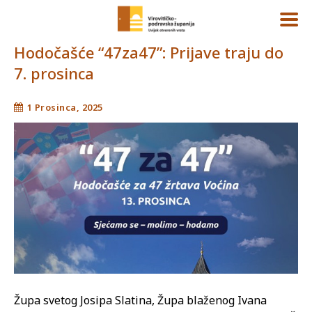
Hodočašće “47za47”: Prijave traju do
7. prosinca
1 Prosinca, 2025
Župa svetog Josipa Slatina, Župa blaženog Ivana