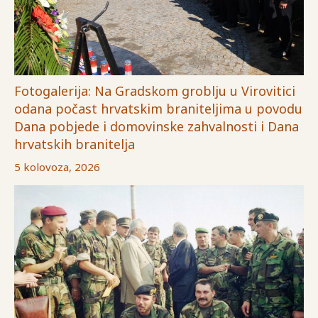
Fotogalerija: Na Gradskom groblju u Virovitici
odana počast hrvatskim braniteljima u povodu
Dana pobjede i domovinske zahvalnosti i Dana
hrvatskih branitelja
5 kolovoza, 2026