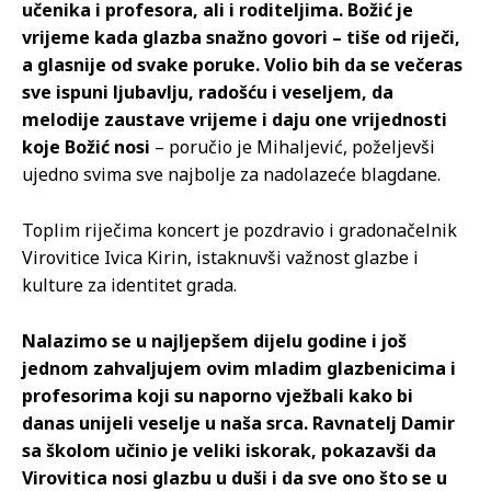
učenika i profesora, ali i roditeljima. Božić je
vrijeme kada glazba snažno govori – tiše od riječi,
a glasnije od svake poruke. Volio bih da se večeras
sve ispuni ljubavlju, radošću i veseljem, da
melodije zaustave vrijeme i daju one vrijednosti
koje Božić nosi
– poručio je Mihaljević, poželjevši
ujedno svima sve najbolje za nadolazeće blagdane.
Toplim riječima koncert je pozdravio i gradonačelnik
Virovitice Ivica Kirin, istaknuvši važnost glazbe i
kulture za identitet grada.
Nalazimo se u najljepšem dijelu godine i još
jednom zahvaljujem ovim mladim glazbenicima i
profesorima koji su naporno vježbali kako bi
danas unijeli veselje u naša srca. Ravnatelj Damir
sa školom učinio je veliki iskorak, pokazavši da
Virovitica nosi glazbu u duši i da sve ono što se u