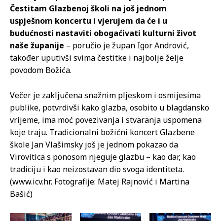
Čestitam Glazbenoj školi na još jednom
uspješnom koncertu i vjerujem da će i u
budućnosti nastaviti obogaćivati kulturni život
naše županije
– poručio je župan Igor Andrović,
također uputivši svima čestitke i najbolje želje
povodom Božića.
Večer je zaključena snažnim pljeskom i osmijesima
publike, potvrdivši kako glazba, osobito u blagdansko
vrijeme, ima moć povezivanja i stvaranja uspomena
koje traju. Tradicionalni božićni koncert Glazbene
škole Jan Vlašimsky još je jednom pokazao da
Virovitica s ponosom njeguje glazbu – kao dar, kao
tradiciju i kao neizostavan dio svoga identiteta.
(www.icv.hr, Fotografije: Matej Rajnović i Martina
Bašić)