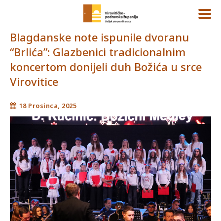
Blagdanske note ispunile dvoranu
“Brlića”: Glazbenici tradicionalnim
koncertom donijeli duh Božića u srce
Virovitice
18 Prosinca, 2025