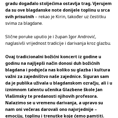
gradu događalo stoljećima ostavlja trag. Vjerujem
da su ove blagdanske note donijele toplinu u srca
svih prisutnih
– rekao je Kirin, također uz čestitku
svima za blagdane.
Slične poruke uputio je i župan Igor Andrović,
naglasivši vrijednost tradicije i darivanja kroz glazbu.
Ovaj tradicionalni božićni koncert iz godine u
godinu na najljepši način donosi duh božićnih
blagdana i podsjeća nas koliko su glazba i kultura
važni za zajedništvo naše zajednice. Siguran sam
da je publika uživala u blagdanskom ozračju, ali i u
iznimnom talentu učenika Glazbene škole Jan
Vlašimsky te predanosti njihovih profesora.
Nalazimo se u vremenu darivanja, a upravo su
nam oni večeras darovali ono najvrjednije –
emociju, toplinu i trenutke koje ćemo pamtiti.