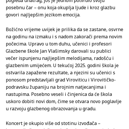
pogleda unatrag, još je jednom potvrdio svoju
posebnu čar – onu koja okuplja ljude i kroz glazbu
govori najljepšim jezikom emocija.
Božićno vrijeme uvijek je prilika da se zastane, osvrne
na godinu na izmaku i s nadom zakorači prema novim
počecima. Upravo u tom duhu, učenici i profesori
Glazbene škole Jan Vlašimsky darovali su publici
večer ispunjenu najljepšim melodijama, radošću i
glazbenim umijećem. U tekućoj 2025. godini škola je
ostvarila zapažene rezultate, a njezini su učenici s
ponosom predstavljali grad Viroviticu i Virovitičko-
podravsku županiju na brojnim natjecanjima i
nastupima. Posebno veseli i činjenica da će škola
uskoro dobiti novi dom, čime se otvara novo poglavlje
u razvoju glazbenog obrazovanja u gradu.
Koncert je okupio više od stotinu izvođača –