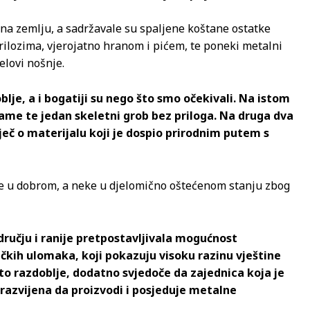
na zemlju, a sadržavale su spaljene koštane ostatke
ilozima, vjerojatno hranom i pićem, te poneki metalni
jelovi nošnje.
lje, a i bogatiji su nego što smo očekivali. Na istom
ame te jedan skeletni grob bez priloga. Na druga dva
iječ o materijalu koji je dospio prirodnim putem s
e u dobrom, a neke u djelomično oštećenom stanju zbog
dručju i ranije pretpostavljivala mogućnost
čkih ulomaka, koji pokazuju visoku razinu vještine
 to razdoblje, dodatno svjedoče da zajednica koja je
 razvijena da proizvodi i posjeduje metalne