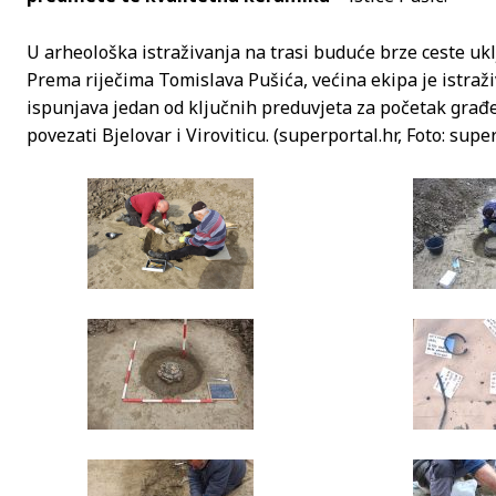
U arheološka istraživanja na trasi buduće brze ceste uklju
Prema riječima Tomislava Pušića, većina ekipa je istraživ
ispunjava jedan od ključnih preduvjeta za početak građe
povezati Bjelovar i Viroviticu. (superportal.hr, Foto: supe