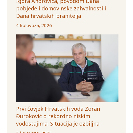
Igora Androvića, povodom Dana
pobjede i domovinske zahvalnosti i
Dana hrvatskih branitelja
4 kolovoza, 2026
Prvi čovjek Hrvatskih voda Zoran
Đuroković o rekordno niskim
vodostajima: Situacija je ozbiljna
3 kolovoza, 2026