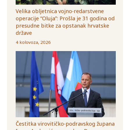
Velika obljetnica vojno-redarstvene
operacije “Oluja”: Prošla je 31 godina od
presudne bitke za opstanak hrvatske
države
4 kolovoza, 2026
Čestitka virovitičko-podravskog župana