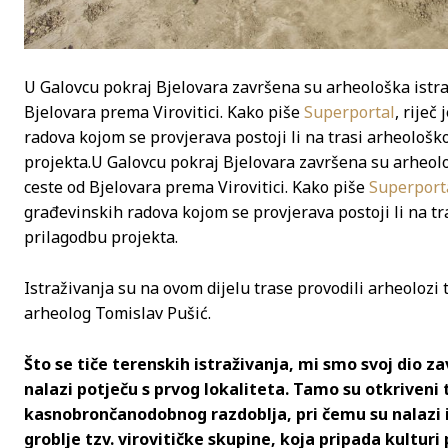
U Galovcu pokraj Bjelovara završena su arheološka istra
Bjelovara prema Virovitici. Kako piše
Superportal
, riječ
radova kojom se provjerava postoji li na trasi arheološko 
projekta.
U Galovcu pokraj Bjelovara završena su arheolo
ceste od Bjelovara prema Virovitici. Kako piše
Superport
građevinskih radova kojom se provjerava postoji li na tra
prilagodbu projekta.
Istraživanja su na ovom dijelu trase provodili arheolozi 
arheolog Tomislav Pušić.
Što se tiče terenskih istraživanja, mi smo svoj dio zav
nalazi potječu s prvog lokaliteta. Tamo su otkriveni
kasnobrončanodobnog razdoblja, pri čemu su nalazi i
groblje tzv. virovitičke skupine, koja pripada kulturi p