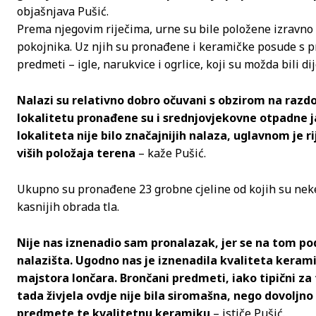
objašnjava Pušić.
Prema njegovim riječima, urne su bile položene izravno 
pokojnika. Uz njih su pronađene i keramičke posude s pr
predmeti – igle, narukvice i ogrlice, koji su možda bili di
Nalazi su relativno dobro očuvani s obzirom na razdob
lokalitetu pronađene su i srednjovjekovne otpadne j
lokaliteta nije bilo značajnijih nalaza, uglavnom je r
viših položaja terena
– kaže Pušić.
Ukupno su pronađene 23 grobne cjeline od kojih su nek
kasnijih obrada tla.
Nije nas iznenadio sam pronalazak, jer se na tom po
nalazišta. Ugodno nas je iznenadila kvaliteta kerami
majstora lončara. Brončani predmeti, iako tipični za
tada živjela ovdje nije bila siromašna, nego dovoljno
predmete te kvalitetnu keramiku
– ističe Pušić.