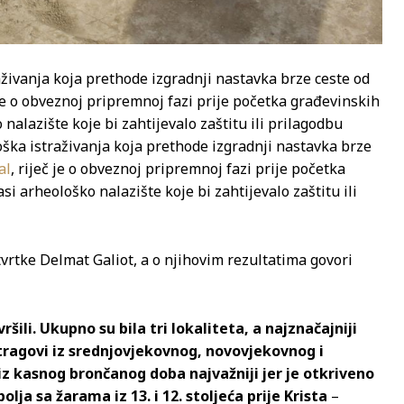
živanja koja prethode izgradnji nastavka brze ceste od
 je o obveznoj pripremnoj fazi prije početka građevinskih
nalazište koje bi zahtijevalo zaštitu ili prilagodbu
ška istraživanja koja prethode izgradnji nastavka brze
al
, riječ je o obveznoj pripremnoj fazi prije početka
si arheološko nalazište koje bi zahtijevalo zaštitu ili
tvrtke Delmat Galiot, a o njihovim rezultatima govori
ršili. Ukupno su bila tri lokaliteta, a najznačajniji
 tragovi iz srednjovjekovnog, novovjekovnog i
z kasnog brončanog doba najvažniji jer je otkriveno
olja sa žarama iz 13. i 12. stoljeća prije Krista
–