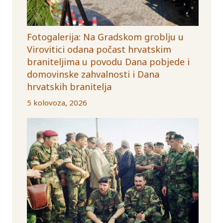
Fotogalerija: Na Gradskom groblju u
Virovitici odana počast hrvatskim
braniteljima u povodu Dana pobjede i
domovinske zahvalnosti i Dana
hrvatskih branitelja
5 kolovoza, 2026