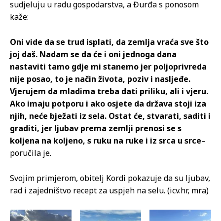
sudjeluju u radu gospodarstva, a Đurđa s ponosom
kaže:
Oni vide da se trud isplati, da zemlja vraća sve što
joj daš. Nadam se da će i oni jednoga dana
nastaviti tamo gdje mi stanemo jer poljoprivreda
nije posao, to je način života, poziv i nasljeđe.
Vjerujem da mladima treba dati priliku, ali i vjeru.
Ako imaju potporu i ako osjete da država stoji iza
njih, neće bježati iz sela. Ostat će, stvarati, saditi i
graditi, jer ljubav prema zemlji prenosi se s
koljena na koljeno, s ruku na ruke i iz srca u srce
–
poručila je.
Svojim primjerom, obitelj Kordi pokazuje da su ljubav,
rad i zajedništvo recept za uspjeh na selu. (icv.hr, mra)