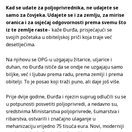
Kad se udate za poljoprivrednika, ne udajete se
samo za čovjeka. Udajete se i za zemlju, za mirise
oranica i za osjećaj odgovornosti prema svemu što
iz te zemlje raste
– kaže Đurđa, prisjećajući se
svojih početaka u obiteljskoj priči koja traje već
desetljećima.
Na njihovu se OPG-u uzgajaju žitarice, uljarice i
duhan, no Đurđa ističe da se ondje ne uzgajaju samo
biljke, već i ljubav prema radu, prema zemlji i prema
obitelji. To je posao koji traži puno, ali daje još više.
Prije dvije godine, Đurđa i njezin suprug odlučili su se
u potpunosti posvetiti poljoprivredi, a nedavno su,
sredstvima Ministarstva poljoprivrede, šumarstva i
ribarstva, ostvarili i značajno ulaganje u
mehanizaciju vrijedno 75 tisuća eura. Novi, moderniji