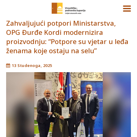
Zahvaljujući potpori Ministarstva,
OPG Đurđe Kordi modernizira
proizvodnju: “Potpore su vjetar u leđa
ženama koje ostaju na selu”
13 Studenoga, 2025