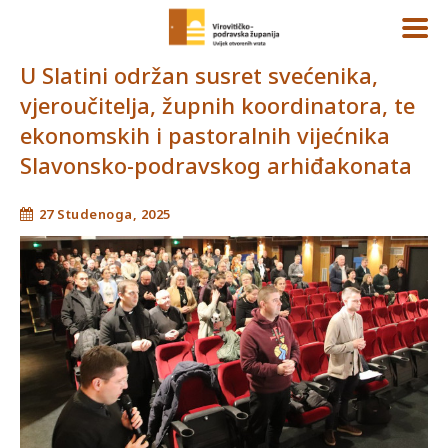
U Slatini održan susret svećenika,
vjeroučitelja, župnih koordinatora, te
ekonomskih i pastoralnih vijećnika
Slavonsko-podravskog arhiđakonata
27 Studenoga, 2025