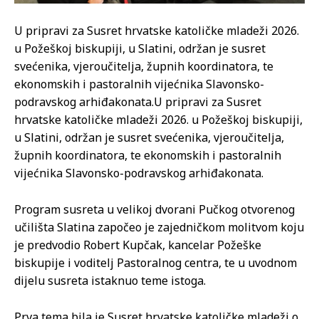
U pripravi za Susret hrvatske katoličke mladeži 2026.
u Požeškoj biskupiji, u Slatini, održan je susret
svećenika, vjeroučitelja, župnih koordinatora, te
ekonomskih i pastoralnih vijećnika Slavonsko-
podravskog arhiđakonata.
U pripravi za Susret
hrvatske katoličke mladeži 2026. u Požeškoj biskupiji,
u Slatini, održan je susret svećenika, vjeroučitelja,
župnih koordinatora, te ekonomskih i pastoralnih
vijećnika Slavonsko-podravskog arhiđakonata.
Program susreta u velikoj dvorani Pučkog otvorenog
učilišta Slatina započeo je zajedničkom molitvom koju
je predvodio Robert Kupčak, kancelar Požeške
biskupije i voditelj Pastoralnog centra, te u uvodnom
dijelu susreta istaknuo teme istoga.
Prva tema bila je Susret hrvatske katoličke mladeži o