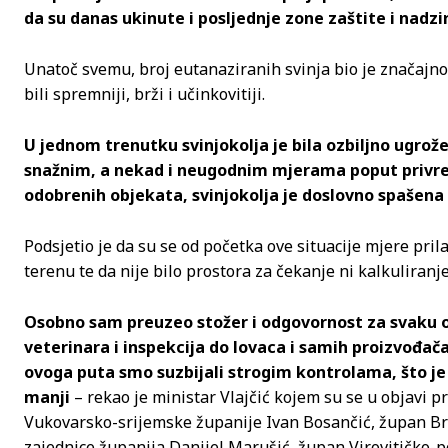
da su danas ukinute i posljednje zone zaštite i nadzi
Unatoč svemu, broj eutanaziranih svinja bio je značajno
bili spremniji, brži i učinkovitiji.
U jednom trenutku svinjokolja je bila ozbiljno ugrože
snažnim, a nekad i neugodnim mjerama poput privr
odobrenih objekata, svinjokolja je doslovno spašena
Podsjetio je da su se od početka ove situacije mjere pri
terenu te da nije bilo prostora za čekanje ni kalkuliranje
Osobno sam preuzeo stožer i odgovornost za svaku odl
veterinara i inspekcija do lovaca i samih proizvođača.
ovoga puta smo suzbijali strogim kontrolama, što je j
manji
– rekao je ministar Vlajčić kojem su se u objavi p
Vukovarsko-srijemske županije Ivan Bosančić, župan Br
zajednice županija Danijel Marušić, župan Virovitičko-