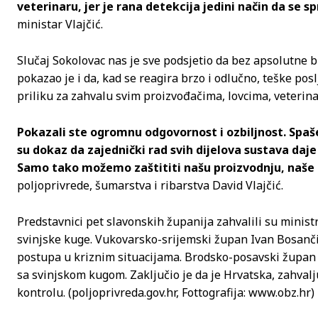
veterinaru, jer je rana detekcija jedini način da se s
ministar Vlajčić.
Slučaj Sokolovac nas je sve podsjetio da bez apsolutne b
pokazao je i da, kad se reagira brzo i odlučno, teške posl
priliku za zahvalu svim proizvođačima, lovcima, veterin
Pokazali ste ogromnu odgovornost i ozbiljnost. Spašen
su dokaz da zajednički rad svih dijelova sustava daj
Samo tako možemo zaštititi našu proizvodnju, naše 
poljoprivrede, šumarstva i ribarstva David Vlajčić.
Predstavnici pet slavonskih županija zahvalili su minist
svinjske kuge. Vukovarsko-srijemski župan Ivan Bosančić
postupa u kriznim situacijama. Brodsko-posavski župan 
sa svinjskom kugom. Zaključio je da je Hrvatska, zahvalju
kontrolu. (poljoprivreda.gov.hr, Fottografija: www.obz.hr)