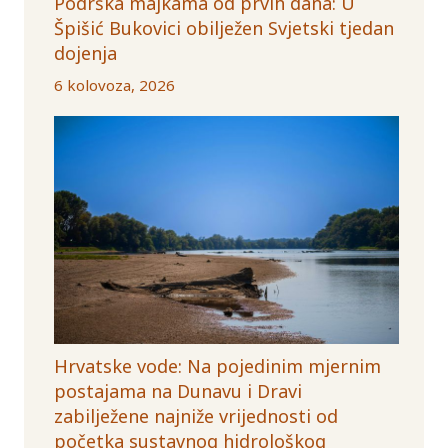
Podrška majkama od prvih dana: U
Špišić Bukovici obilježen Svjetski tjedan
dojenja
6 kolovoza, 2026
Hrvatske vode: Na pojedinim mjernim
postajama na Dunavu i Dravi
zabilježene najniže vrijednosti od
početka sustavnog hidrološkog