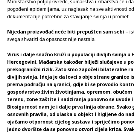
Ministarstvo poljoprivrede, šumarstva i ribarstva će i 
pogođeni epidemijama, uz naglasak na sve aktivnosti od 
dokumentacije potrebne za stavljanje svinja u promet.
Nijedan proizvođač neće biti prepušten sam sebi
– is
svega shvatiti da opasnost nije nestala.
Virus i dalje snažno kruži u populaciji divljih svinja u 
Hercegovini. Mađarska također bilježi slučajeve u pop
prekogranični rizik. Zato smo započeli bilateralne
divljih svinja. Ideja je da lovci s obje strane granice
prema području na granici, gdje bi se provodio kontro
gospodarstvo živim životinjama, opremom, obućom i
terenu, zone zaštite i nadziranja ponovno se uvode 
Biosigurnost nam je i dalje prva linija obrane. Svako
osnovnih pravila, od ulaska u objekt i higijene do na
ojačamo otpornost cijelog sustava i spriječimo ponov
jedno dvorište da se ponovno otvori cijela kriza. Sva