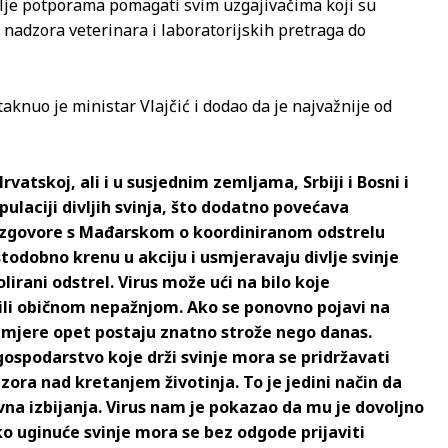
dalje potporama pomagati svim uzgajivačima koji su
nadzora veterinara i laboratorijskih pretraga do
taknuo je ministar Vlajčić i dodao da je najvažnije od
Hrvatskoj, ali i u susjednim zemljama, Srbiji i Bosni i
ulaciji divljih svinja, što dodatno povećava
 razgovore s Mađarskom o koordiniranom odstrelu
 istodobno krenu u akciju i usmjeravaju divlje svinje
lirani odstrel. Virus može ući na bilo koje
li običnom nepažnjom. Ako se ponovno pojavi na
i mjere opet postaju znatno strože nego danas.
 gospodarstvo koje drži svinje mora se pridržavati
dzora nad kretanjem životinja. To je jedini način da
na izbijanja. Virus nam je pokazao da mu je dovoljno
ko uginuće svinje mora se bez odgode prijaviti