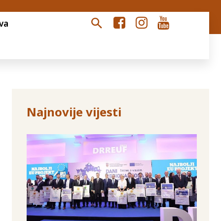
va
Najnovije vijesti