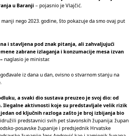
ranja u Baranji
– pojasnio je Vlajčić.
 manji nego 2023. godine, što pokazuje da smo ovaj put
na i stavljena pod znak pitanja, ali zahvaljujući
emene zabrane izlaganja i konzumacije mesa izvan
 –
naglasio je ministar.
lagođavale iz dana u dan, ovisno o stvarnom stanju na
.
uku, a svaki dio sustava preuzeo je svoj dio: od
 Ilegalne aktivnosti koje su predstavljale velik rizik
edan od ključnih razloga zašto je broj izbijanja bio
ridružili predstavnici svih pet slavonskih županija: župan
odsko-posavske županije i predsjednik Hrvatske
podravske županije Igor Andrović kao i zamjenik župana