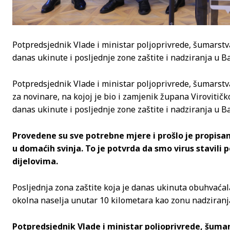
Potpredsjednik Vlade i ministar poljoprivrede, šumarstva
danas ukinute i posljednje zone zaštite i nadziranja u Ba
Potpredsjednik Vlade i ministar poljoprivrede, šumarstva
za novinare, na kojoj je bio i zamjenik župana Virovitič
danas ukinute i posljednje zone zaštite i nadziranja u Ba
Provedene su sve potrebne mjere i prošlo je propisan
u domaćih svinja. To je potvrda da smo virus stavili 
dijelovima.
Posljednja zona zaštite koja je danas ukinuta obuhvaćala
okolna naselja unutar 10 kilometara kao zonu nadziranj
Potpredsjednik Vlade i ministar poljoprivrede, šumars