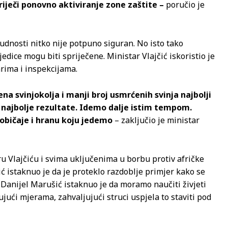
priječi ponovno aktiviranje zone zaštite –
poručio je
udnosti nitko nije potpuno siguran. No isto tako
jedice mogu biti spriječene. Ministar Vlajčić iskoristio je
arima i inspekcijama.
a svinjokolja i manji broj usmrćenih svinja najbolji
e najbolje rezultate. Idemo dalje istim tempom.
običaje i hranu koju jedemo
– zaključio je ministar
ru Vlajčiću i svima uključenima u borbu protiv afričke
 istaknuo je da je proteklo razdoblje primjer kako se
Danijel Marušić istaknuo je da moramo naučiti živjeti
jući mjerama, zahvaljujući struci uspjela to staviti pod