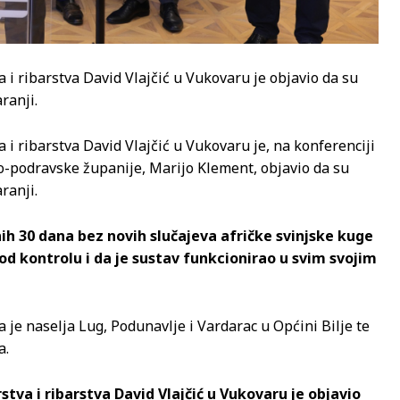
 i ribarstva David Vlajčić u Vukovaru je objavio da su
ranji.
 i ribarstva David Vlajčić u Vukovaru je, na konferenciji
ko-podravske županije, Marijo Klement, objavio da su
ranji.
ih 30 dana bez novih slučajeva afričke svinjske kuge
pod kontrolu i da je sustav funkcionirao u svim svojim
 je naselja Lug, Podunavlje i Vardarac u Općini Bilje te
a.
tva i ribarstva David Vlajčić u Vukovaru je objavio