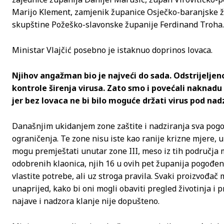
Marijo Klement, zamjenik županice Osječko-baranjske ž
skupštine Požeško-slavonske županije Ferdinand Troha.
Ministar Vlajčić posebno je istaknuo doprinos lovaca.
Njihov angažman bio je najveći do sada. Odstrijeljeno j
kontrole širenja virusa. Zato smo i povećali naknadu
jer bez lovaca ne bi bilo moguće držati virus pod na
Današnjim ukidanjem zone zaštite i nadziranja sva pog
ograničenja. Te zone nisu iste kao ranije krizne mjere, u
mogu premještati unutar zone III, meso iz tih područja m
odobrenih klaonica, njih 16 u ovih pet županija pogođe
vlastite potrebe, ali uz stroga pravila. Svaki proizvođač
unaprijed, kako bi oni mogli obaviti pregled životinja i pr
najave i nadzora klanje nije dopušteno.