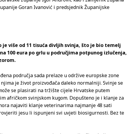
upanije Goran Ivanović i predsjednik Županijske
e više od 11 tisuća divljih svinja, što je bio temelj
 na 100 eura po grlu u područjima potpunog izlučenja,
dzorom.
ođena područja sada prelaze u održive europske zone
 njima je život proizvođača daleko normalniji. Svinje se
ože se plasirati na tržište cijele Hrvatske putem
nim afričkom svinjskom kugom. Dopušteno je i klanje za
 mora najaviti klanje veterinarima najmanje 48 sati
ovjeriti jesu li ispunjeni svi uvjeti biosigurnosti. Bez te