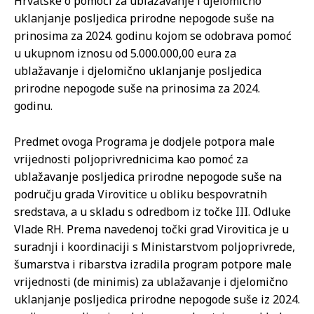
Hrvatske o pomoći za ublažavanje i djelomično
uklanjanje posljedica prirodne nepogode suše na
prinosima za 2024. godinu kojom se odobrava pomoć
u ukupnom iznosu od 5.000.000,00 eura za
ublažavanje i djelomično uklanjanje posljedica
prirodne nepogode suše na prinosima za 2024.
godinu.
Predmet ovoga Programa je dodjele potpora male
vrijednosti poljoprivrednicima kao pomoć za
ublažavanje posljedica prirodne nepogode suše na
području grada Virovitice u obliku bespovratnih
sredstava, a u skladu s odredbom iz točke III. Odluke
Vlade RH. Prema navedenoj točki grad Virovitica je u
suradnji i koordinaciji s Ministarstvom poljoprivrede,
šumarstva i ribarstva izradila program potpore male
vrijednosti (de minimis) za ublažavanje i djelomično
uklanjanje posljedica prirodne nepogode suše iz 2024.