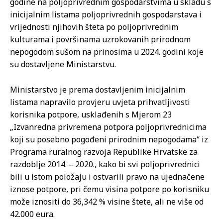
godine na poljoprivrednim gospodarstvima u skladu s
inicijalnim listama poljoprivrednih gospodarstava i
vrijednosti njihovih šteta po poljoprivrednim
kulturama i površinama uzrokovanih prirodnom
nepogodom sušom na prinosima u 2024. godini koje
su dostavljene Ministarstvu.
Ministarstvo je prema dostavljenim inicijalnim
listama napravilo provjeru uvjeta prihvatljivosti
korisnika potpore, usklađenih s Mjerom 23
„Izvanredna privremena potpora poljoprivrednicima
koji su posebno pogođeni prirodnim nepogodama“ iz
Programa ruralnog razvoja Republike Hrvatske za
razdoblje 2014. – 2020., kako bi svi poljoprivrednici
bili u istom položaju i ostvarili pravo na ujednačene
iznose potpore, pri čemu visina potpore po korisniku
može iznositi do 36,342 % visine štete, ali ne više od
42.000 eura.