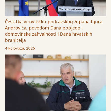
Čestitka virovitičko-podravskog župana Igora
Androvića, povodom Dana pobjede i
domovinske zahvalnosti i Dana hrvatskih
branitelja
4 kolovoza, 2026