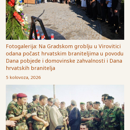
Fotogalerija: Na Gradskom groblju u Virovitici
odana počast hrvatskim braniteljima u povodu
Dana pobjede i domovinske zahvalnosti i Dana
hrvatskih branitelja
5 kolovoza, 2026