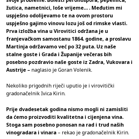
svoje probleme. Bolesti peronospora, pepelnica,
žutica, nametnici, loše vrijeme… . Međutim mi
uspješno odolijevamo te na ovom prostoru
uspješno gajimo vinovu lozu još od rimske vlasti.
Prva izložba vina u Virovitici održana je u
franjevačkom samostanu 1864. godine, a proslavu
Martinja održavamo već po 32 puta. Uz naše
stalne goste i Grada i Županije večeras bih
posebno pozdravio naše goste iz Zadra, Vukovara i
Austrije –
naglasio je Goran Volenik.
Nekoliko prigodnih riječi uputio je i virovitički
gradonačelnik Ivica Kirin.
Prije dvadesetak godina nismo mogli ni zamisliti
da ćemo proizvoditi kvalitetna i cijenjena vina.
Stoga sam posebno ponosan na rad i trud naših
vinogradara i vinara
– rekao je gradonačelnik Kirin.