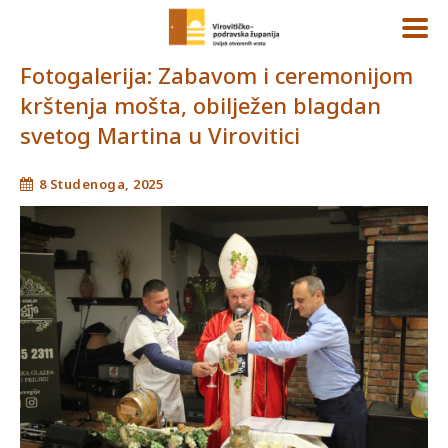
Fotogalerija: Zabavom i ceremonijom
krštenja mošta, obilježen blagdan
svetog Martina u Virovitici
8 Studenoga, 2025