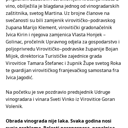
vino, obilježila je blagdana jednog od vinogradarskih
zaštitnika, svetog Martina. Uz brojne članove na
svečanosti su bili zamjenik virovitičko–podravskog
župana Marijo Klement, virovitički gradonačelnik
Ivica Kirin i njegova zamjenica Vlasta Honjek –
Golinac, pročelnik Upravnog odjela za gospodarstvo i
poljoprivredu Virovitičko–podravske županije Bojan
Mijok, direktorica Turističke zajednice grada
Virovitice Tamara Štefanec i župnik Župe svetog Roka
te gvardijan virovitičkog franjevačkog samostana fra
Ivica Jagodić.
Na početku je sve pozdravio predsjednik Udruge
vinogradara i vinara Sveti Vinko iz Virovitice Goran
Volenik.
Obrada vinograda nije laka. Svaka godina nosi