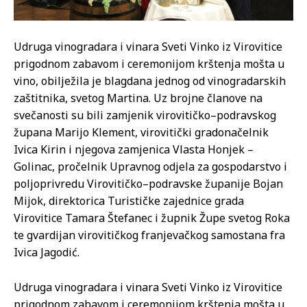
Udruga vinogradara i vinara Sveti Vinko iz Virovitice
prigodnom zabavom i ceremonijom krštenja mošta u
vino, obilježila je blagdana jednog od vinogradarskih
zaštitnika, svetog Martina. Uz brojne članove na
svečanosti su bili zamjenik virovitičko–podravskog
župana Marijo Klement, virovitički gradonačelnik
Ivica Kirin i njegova zamjenica Vlasta Honjek –
Golinac, pročelnik Upravnog odjela za gospodarstvo i
poljoprivredu Virovitičko–podravske županije Bojan
Mijok, direktorica Turističke zajednice grada
Virovitice Tamara Štefanec i župnik Župe svetog Roka
te gvardijan virovitičkog franjevačkog samostana fra
Ivica Jagodić.
Udruga vinogradara i vinara Sveti Vinko iz Virovitice
prigodnom zabavom i ceremonijom krštenja mošta u