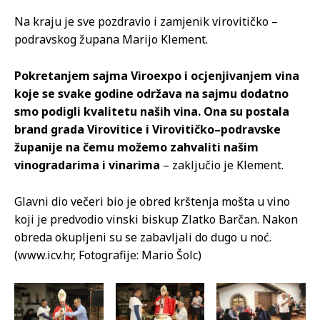
Na kraju je sve pozdravio i zamjenik virovitičko –
podravskog župana Marijo Klement.
Pokretanjem sajma Viroexpo i ocjenjivanjem vina
koje se svake godine održava na sajmu dodatno
smo podigli kvalitetu naših vina. Ona su postala
brand grada Virovitice i Virovitičko–podravske
županije na čemu možemo zahvaliti našim
vinogradarima i vinarima
– zaključio je Klement.
Glavni dio večeri bio je obred krštenja mošta u vino
koji je predvodio vinski biskup Zlatko Barčan. Nakon
obreda okupljeni su se zabavljali do dugo u noć.
(www.icv.hr, Fotografije: Mario Šolc)