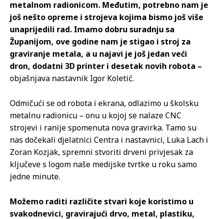
metalnom radionicom. Međutim, potrebno nam je
još nešto opreme i strojeva kojima bismo još više
unaprijedili rad. Imamo dobru suradnju sa
Županijom, ove godine nam je stigao i stroj za
graviranje metala, a u najavi je još jedan veći
dron, dodatni 3D printer i desetak novih robota –
objašnjava nastavnik Igor Koletić.
Odmičući se od robota i ekrana, odlazimo u školsku
metalnu radionicu – onu u kojoj se nalaze CNC
strojevi i ranije spomenuta nova gravirka. Tamo su
nas dočekali djelatnici Centra i nastavnici, Luka Lach i
Zoran Kozjak, spremni stvoriti drveni privjesak za
ključeve s logom naše medijske tvrtke u roku samo
jedne minute.
Možemo raditi različite stvari koje koristimo u
svakodnevici, gravirajući drvo, metal, plastiku,