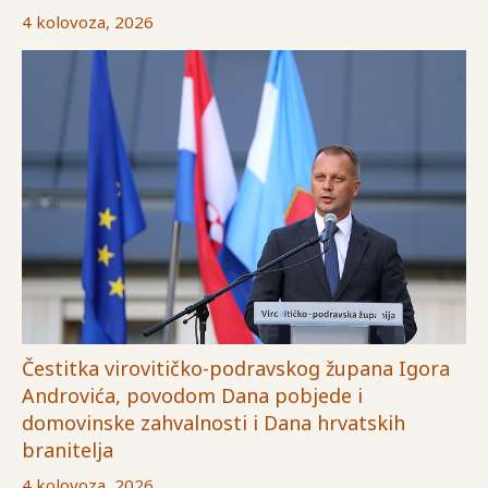
4 kolovoza, 2026
Čestitka virovitičko-podravskog župana Igora
Androvića, povodom Dana pobjede i
domovinske zahvalnosti i Dana hrvatskih
branitelja
4 kolovoza, 2026