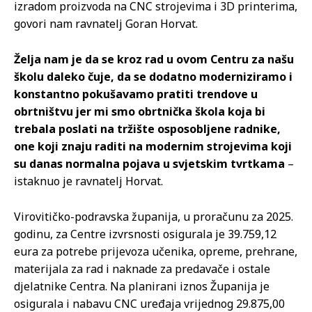
izradom proizvoda na CNC strojevima i 3D printerima,
govori nam ravnatelj Goran Horvat.
Želja nam je da se kroz rad u ovom Centru za našu
školu daleko čuje, da se dodatno moderniziramo i
konstantno pokušavamo pratiti trendove u
obrtništvu jer mi smo obrtnička škola koja bi
trebala poslati na tržište osposobljene radnike,
one koji znaju raditi na modernim strojevima koji
su danas normalna pojava u svjetskim tvrtkama
–
istaknuo je ravnatelj Horvat.
Virovitičko-podravska županija, u proračunu za 2025.
godinu, za Centre izvrsnosti osigurala je 39.759,12
eura za potrebe prijevoza učenika, opreme, prehrane,
materijala za rad i naknade za predavače i ostale
djelatnike Centra. Na planirani iznos Županija je
osigurala i nabavu CNC uređaja vrijednog 29.875,00