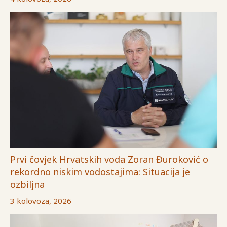
Prvi čovjek Hrvatskih voda Zoran Đuroković o
rekordno niskim vodostajima: Situacija je
ozbiljna
3 kolovoza, 2026