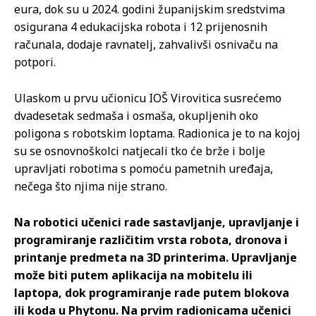
eura, dok su u 2024. godini županijskim sredstvima
osigurana 4 edukacijska robota i 12 prijenosnih
računala, dodaje ravnatelj, zahvalivši osnivaču na
potpori.
Ulaskom u prvu učionicu IOŠ Virovitica susrećemo
dvadesetak sedmaša i osmaša, okupljenih oko
poligona s robotskim loptama. Radionica je to na kojoj
su se osnovnoškolci natjecali tko će brže i bolje
upravljati robotima s pomoću pametnih uređaja,
nečega što njima nije strano.
Na robotici učenici rade sastavljanje, upravljanje i
programiranje različitim vrsta robota, dronova i
printanje predmeta na 3D printerima. Upravljanje
može biti putem aplikacija na mobitelu ili
laptopa, dok programiranje rade putem blokova
ili koda u Phytonu. Na prvim radionicama učenici