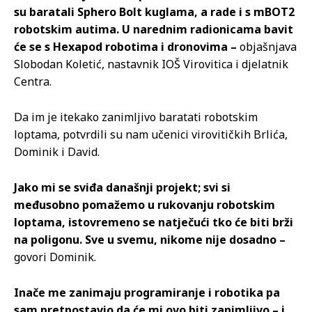
su baratali Sphero Bolt kuglama, a rade i s mBOT2
robotskim autima. U narednim radionicama bavit
će se s Hexapod robotima i dronovima –
objašnjava
Slobodan Koletić, nastavnik IOŠ Virovitica i djelatnik
Centra.
Da im je itekako zanimljivo baratati robotskim
loptama, potvrdili su nam učenici virovitičkih Brlića,
Dominik i David.
Jako mi se sviđa današnji projekt; svi si
međusobno pomažemo u rukovanju robotskim
loptama, istovremeno se natječući tko će biti brži
na poligonu. Sve u svemu, nikome nije dosadno –
govori Dominik.
Inače me zanimaju programiranje i robotika pa
sam pretpostavio da će mi ovo biti zanimljivo – i