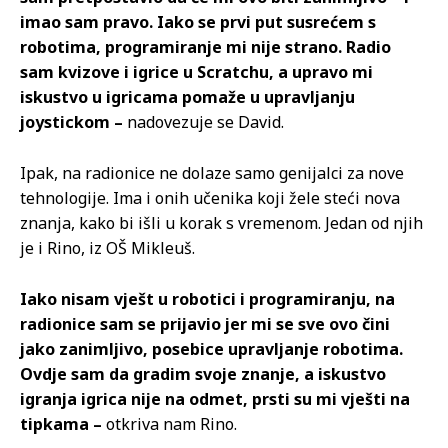
imao sam pravo. Iako se prvi put susrećem s
robotima, programiranje mi nije strano. Radio
sam kvizove i igrice u Scratchu, a upravo mi
iskustvo u igricama pomaže u upravljanju
joystickom –
nadovezuje se David.
Ipak, na radionice ne dolaze samo genijalci za nove
tehnologije. Ima i onih učenika koji žele steći nova
znanja, kako bi išli u korak s vremenom. Jedan od njih
je i Rino, iz OŠ Mikleuš.
Iako nisam vješt u robotici i programiranju, na
radionice sam se prijavio jer mi se sve ovo čini
jako zanimljivo, posebice upravljanje robotima.
Ovdje sam da gradim svoje znanje, a iskustvo
igranja igrica nije na odmet, prsti su mi vješti na
tipkama –
otkriva nam Rino.