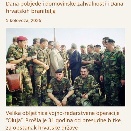
Dana pobjede i domovinske zahvalnosti i Dana
hrvatskih branitelja
5 kolovoza, 2026
Velika obljetnica vojno-redarstvene operacije
“Oluja”: Prošla je 31 godina od presudne bitke
za opstanak hrvatske države