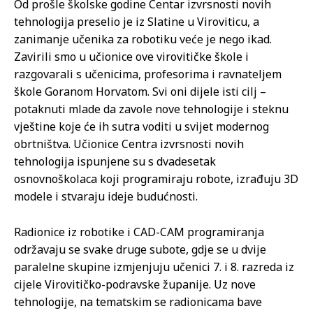
Od prošle školske godine Centar izvrsnosti novih
tehnologija preselio je iz Slatine u Viroviticu, a
zanimanje učenika za robotiku veće je nego ikad.
Zavirili smo u učionice ove virovitičke škole i
razgovarali s učenicima, profesorima i ravnateljem
škole Goranom Horvatom. Svi oni dijele isti cilj –
potaknuti mlade da zavole nove tehnologije i steknu
vještine koje će ih sutra voditi u svijet modernog
obrtništva. Učionice Centra izvrsnosti novih
tehnologija ispunjene su s dvadesetak
osnovnoškolaca koji programiraju robote, izrađuju 3D
modele i stvaraju ideje budućnosti.
Radionice iz robotike i CAD-CAM programiranja
održavaju se svake druge subote, gdje se u dvije
paralelne skupine izmjenjuju učenici 7. i 8. razreda iz
cijele Virovitičko-podravske županije. Uz nove
tehnologije, na tematskim se radionicama bave