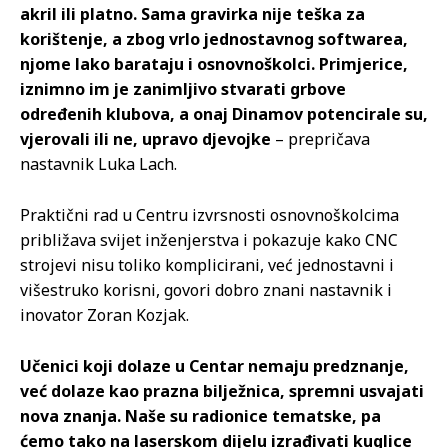
akril ili platno. Sama gravirka nije teška za
korištenje, a zbog vrlo jednostavnog softwarea,
njome lako barataju i osnovnoškolci. Primjerice,
iznimno im je zanimljivo stvarati grbove
određenih klubova, a onaj Dinamov potencirale su,
vjerovali ili ne, upravo djevojke
– prepričava
nastavnik Luka Lach.
Praktični rad u Centru izvrsnosti osnovnoškolcima
približava svijet inženjerstva i pokazuje kako CNC
strojevi nisu toliko komplicirani, već jednostavni i
višestruko korisni, govori dobro znani nastavnik i
inovator Zoran Kozjak.
Učenici koji dolaze u Centar nemaju predznanje,
već dolaze kao prazna bilježnica, spremni usvajati
nova znanja. Naše su radionice tematske, pa
ćemo tako na laserskom dijelu izrađivati kuglice