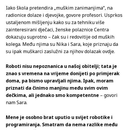
Iako škola pretendira „muškim zanimanjima“, na
radionice dolaze i djevojke, govore profesori. Usprkos
ustaljenom mišljenju kako su za tehniku više
zainteresirani dječaci, ženske polaznice Centra
dokazuju suprotno – čak su i redovitije od muških
kolega. Među njima su Nika i Sara, koje priznaju da
su ipak muškarci zaslužni za njihov dolazak ovdje.
Roboti nisu nepoznanica u našoj obitelji; tata je
znao s vremena na vrijeme donijeti po primjerak
doma, pa bismo upravljali njima. Ipak, moram
priznati da činimo manjinu među svim ovim
dečkima, ali jednako smo kompetentne
– govori
nam Sara.
Mene je osobno brat uputio u svijet robotike i
programiranja. Smatram da nema razlike među