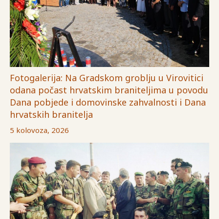
Fotogalerija: Na Gradskom groblju u Virovitici
odana počast hrvatskim braniteljima u povodu
Dana pobjede i domovinske zahvalnosti i Dana
hrvatskih branitelja
5 kolovoza, 2026