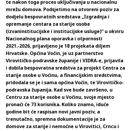
te nakon toga proces uključivanja u nacionalnu
mrežu domova. Podsjetimo na otvoreni poziv za
dodjelu bespovratnih sredstava „Izgradnja i
opremanje centara za starije osobe
(izvaninstitucijske i institucijske usluge)“ u okviru
Nacionalnog plana oporavka i otpornosti
2021.-2026, prijavljeno je 18 projekata diljem
Hrvatske. Općina Voćin, je uz partnerstvo
Virovitičko-podravske županije i VIDRA-e, prijavila
i dobila bespovratna sredstva za projekt Centra za
starije osobe u Voćinu, a financijskim sredstvima,
pridodala se je i sama općina Voćin, te Virovitičko-
podravska županija. Kad sve bude završeno, u
Centru za starije osobe u Voćinu, svoje mjesto
pronaći će 73 korisnika. Koliko znamo, iduće
godine bit će raspisan novi javni poziv, a
trenutačno, spremna dokumentacije je za
domove za starije i nemoćne u Virovitici, Crncu i