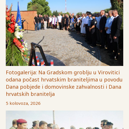
Fotogalerija: Na Gradskom groblju u Virovitici
odana počast hrvatskim braniteljima u povodu
Dana pobjede i domovinske zahvalnosti i Dana
hrvatskih branitelja
5 kolovoza, 2026