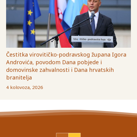
Čestitka virovitičko-podravskog župana Igora
Androvića, povodom Dana pobjede i
domovinske zahvalnosti i Dana hrvatskih
branitelja
4 kolovoza, 2026