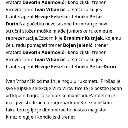
vratara
Davorin Adamović
i kondicijski trener
Virovitičanin
Ivan Vrbančić
. U stožeru su još
fizioterapeut
Hrvoje Feketić
i tehniko
Petar
Đurin
.
Na početku nove sezone formiran je novi
stručni stožer muške mlađe juniorske rukometne
reprezentacije. Izbornik je
Branimir Kutnjak
, kojemu
će u radu pomagati trener
Bojan Jelenić
, trener
vratara
Davorin Adamović
i kondicijski trener
Virovitičanin
Ivan Vrbančić
. U stožeru su još
fizioterapeut
Hrvoje Feketić
i tehniko
Petar Đurin
.
Ivan Vrbančić od malih je nogu u rukometu. Prošao je
sve klupske selekcije Viro Virovitice te je postao jedan
od ključnih igrača seniorske momčadi. Paralelno je
marljivo studirao na zagrebačkom Kineziološkom
fakultetu gdje je diplomirao te postao magistar
kineziologije i kondicijski trener.