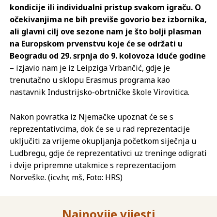
kondicije ili individualni pristup svakom igraču. O
očekivanjima ne bih previše govorio bez izbornika,
ali glavni cilj ove sezone nam je što bolji plasman
na Europskom prvenstvu koje će se održati u
Beogradu od 29. srpnja do 9. kolovoza iduće godine
– izjavio nam je iz Leipziga Vrbančić, gdje je
trenutačno u sklopu Erasmus programa kao
nastavnik Industrijsko-obrtničke škole Virovitica.
Nakon povratka iz Njemačke upoznat će se s
reprezentativcima, dok će se u rad reprezentacije
uključiti za vrijeme okupljanja početkom siječnja u
Ludbregu, gdje će reprezentativci uz treninge odigrati
i dvije pripremne utakmice s reprezentacijom
Norveške. (icv.hr, mš, Foto: HRS)
Najnovije vijesti