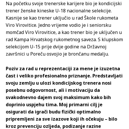
Na početku svoje trenerske karijere bio je kondicijski
trener ženske kineske U-18 nacionalne selekcije.
Kasnije se kao trener uključio u rad Škole rukometa
Viro Virovitice. Jedno vrijeme vodio je i seniorsku
momčad Viro Virovitice, a kao trener bio je uključen u
rad Kampa Hrvatskog rukometnog saveza. S klupskom
selekcijom U-15 prije dvije godine na Državnoj
završnici u Poreču osvojio je brončanu medalju.
Poziv za rad u reprezentaciji za mene je izuzetna
čast i veliko profesionalno priznanje. Predstavljati
svoju zemlju u ulozi kondicijskog trenera nosi
posebnu odgovornost, ali i motivaciju da
svakodnevno dajem svoj maksimum kako bih
doprinio uspjehu tima. Moj primarni cilj je
osigurati da igrači budu fizički optimalno
pripremljeni za sve izazove koji ih očekuju – bilo
kroz prevenciju ozljeda, podizanje razine