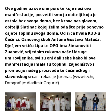
Ove godine uz sve one poruke koje nosi ova
manifestacije, posvetili smo ju obitelji koja je
ostala bez svoga doma, bez krova nas glavom,
obitelji Slatinac kojoj želim oda što prije ponovno
osjete toplinu svoga doma. Od srca hvala KUD-u
Čačinci, Osnovnoj školi Antuna Gustava Matoša,
Dječjem vrtiću Lipa te OPG-ima Šimanović i
Zuanović, vrijednim rukama naše Udruge
umirovljenika, svi su oni dali sebe kako bi ova
manifestacija imala tu toplinu, zajedništvo i
promociju našeg proizvoda te čačinačkog i
slavonskog srca
– rekao je Jurenac. (www.icv.hr,
Fotografije: Vladimir Grgurić)