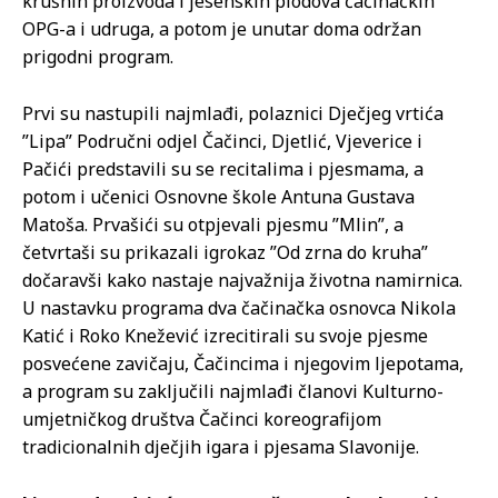
krušnih proizvoda i jesenskih plodova čačinačkih
OPG-a i udruga, a potom je unutar doma održan
prigodni program.
Prvi su nastupili najmlađi, polaznici Dječjeg vrtića
”Lipa” Područni odjel Čačinci, Djetlić, Vjeverice i
Pačići predstavili su se recitalima i pjesmama, a
potom i učenici Osnovne škole Antuna Gustava
Matoša. Prvašići su otpjevali pjesmu ”Mlin”, a
četvrtaši su prikazali igrokaz ”Od zrna do kruha”
dočaravši kako nastaje najvažnija životna namirnica.
U nastavku programa dva čačinačka osnovca Nikola
Katić i Roko Knežević izrecitirali su svoje pjesme
posvećene zavičaju, Čačincima i njegovim ljepotama,
a program su zaključili najmlađi članovi Kulturno-
umjetničkog društva Čačinci koreografijom
tradicionalnih dječjih igara i pjesama Slavonije.