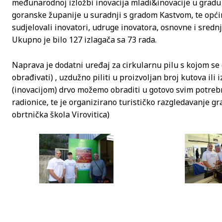
međunarodnoj izložbi inovacija mladi&inovacije u gradu 
goranske županije u suradnji s gradom Kastvom, te opći
sudjelovali inovatori, udruge inovatora, osnovne i sredn
Ukupno je bilo 127 izlagača sa 73 rada.
Naprava je dodatni uređaj za cirkularnu pilu s kojom se 
obrađivati) , uzdužno piliti u proizvoljan broj kutova il
(inovacijom) drvo možemo obraditi u gotovo svim potreb
radionice, te je organizirano turističko razgledavanje gr
obrtnička škola Virovitica)