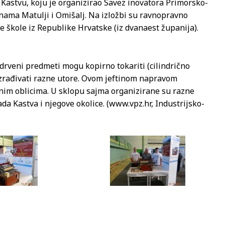
Kastvu, koju je organizirao Savez inovatora Primorsko-
nama Matulji i Omišalj. Na izložbi su ravnopravno
je škole iz Republike Hrvatske (iz dvanaest županija).
drveni predmeti mogu kopirno tokariti (cilindrično
i izrađivati razne utore. Ovom jeftinom napravom
nim oblicima. U sklopu sajma organizirane su razne
ada Kastva i njegove okolice. (www.vpz.hr, Industrijsko-