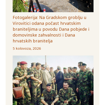
Fotogalerija: Na Gradskom groblju u
Virovitici odana počast hrvatskim
braniteljima u povodu Dana pobjede i
domovinske zahvalnosti i Dana
hrvatskih branitelja
5 kolovoza, 2026