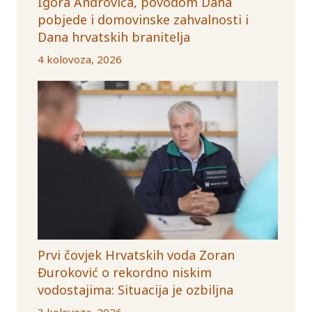
Igora Androvića, povodom Dana
pobjede i domovinske zahvalnosti i
Dana hrvatskih branitelja
4 kolovoza, 2026
Prvi čovjek Hrvatskih voda Zoran
Đuroković o rekordno niskim
vodostajima: Situacija je ozbiljna
3 kolovoza, 2026