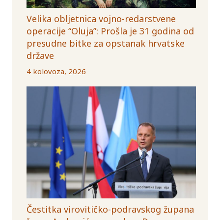
Velika obljetnica vojno-redarstvene
operacije “Oluja”: Prošla je 31 godina od
presudne bitke za opstanak hrvatske
države
4 kolovoza, 2026
Čestitka virovitičko-podravskog župana