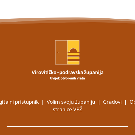
gitalni pristupnik
|
Volim svoju županiju
|
Gradovi
|
Op
stranice VPŽ