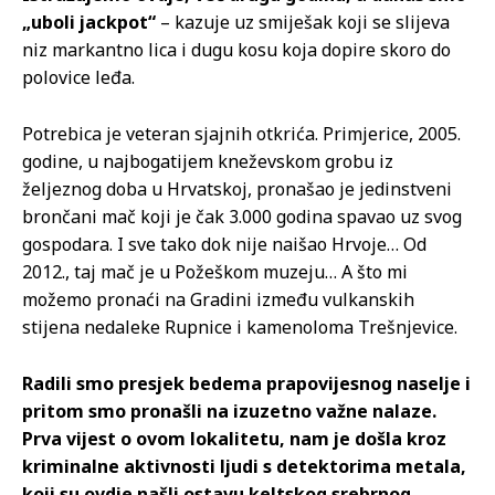
„uboli jackpot“
– kazuje uz smiješak koji se slijeva
niz markantno lica i dugu kosu koja dopire skoro do
polovice leđa.
Potrebica je veteran sjajnih otkrića. Primjerice, 2005.
godine, u najbogatijem kneževskom grobu iz
željeznog doba u Hrvatskoj, pronašao je jedinstveni
brončani mač koji je čak 3.000 godina spavao uz svog
gospodara. I sve tako dok nije naišao Hrvoje… Od
2012., taj mač je u Požeškom muzeju… A što mi
možemo pronaći na Gradini između vulkanskih
stijena nedaleke Rupnice i kamenoloma Trešnjevice.
Radili smo presjek bedema prapovijesnog naselje i
pritom smo pronašli na izuzetno važne nalaze.
Prva vijest o ovom lokalitetu, nam je došla kroz
kriminalne aktivnosti ljudi s detektorima metala,
koji su ovdje našli ostavu keltskog srebrnog