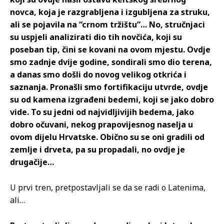
novca, koja je razgrabljena i izgubljena za struku,
ali se pojavila na “crnom tržištu”… No, stručnjaci
su uspjeli analizirati dio tih novčića, koji su
poseban tip, čini se kovani na ovom mjestu. Ovdje
smo zadnje dvije godine, sondirali smo dio terena,
a danas smo došli do novog velikog otkrića i
saznanja. Pronašli smo fortifikaciju utvrde, ovdje
su od kamena izgrađeni bedemi, koji se jako dobro
vide. To su jedni od najvidljivijih bedema, jako
dobro očuvani, nekog prapovijesnog naselja u
ovom dijelu Hrvatske. Obično su se oni gradili od
zemlje i drveta, pa su propadali, no ovdje je
drugačije…
U prvi tren, pretpostavljali se da se radi o Latenima,
ali…