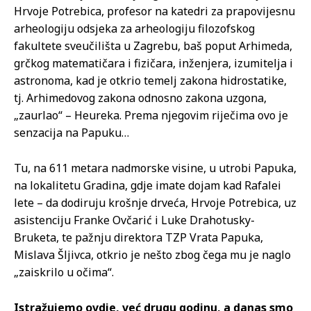
Hrvoje Potrebica, profesor na katedri za prapovijesnu
arheologiju odsjeka za arheologiju filozofskog
fakultete sveučilišta u Zagrebu, baš poput Arhimeda,
grčkog matematičara i fizičara, inženjera, izumitelja i
astronoma, kad je otkrio temelj zakona hidrostatike,
tj. Arhimedovog zakona odnosno zakona uzgona,
„zaurlao“ – Heureka. Prema njegovim riječima ovo je
senzacija na Papuku…
Tu, na 611 metara nadmorske visine, u utrobi Papuka,
na lokalitetu Gradina, gdje imate dojam kad Rafalei
lete – da dodiruju krošnje drveća, Hrvoje Potrebica, uz
asistenciju Franke Ovčarić i Luke Drahotusky-
Bruketa, te pažnju direktora TZP Vrata Papuka,
Mislava Šljivca, otkrio je nešto zbog čega mu je naglo
„zaiskrilo u očima“.
Istražujemo ovdje, već drugu godinu, a danas smo