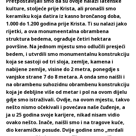
Pretpostavljali smo da su ovdje nalazi latenske
kulture, stoljeće prije Krista, ali pronašli smo
keramiku koja datira iz kasno brončanog doba,
1.000 do 1.200 godina prije Krista. Ti su nalazi jako
rijetki, a ova monumeentalna obrambena
struktura bedema, ograđuje četiri hektara
površine. Na jednom mjestu smo odlučili presjeći
bedem, i utvrdili smo monumentalnu konstrukciju
koja se sastoji od tri sloja, zemlje, kamena i
nabijene zemlje, visine do 2 metra, ponegdje s
vanjske strane 7 do 8 metara. A onda smo naišli i
na obrambenu suhozidnu obrambenu konstrukciju
koja je debljine više od metar i pol na ovom dijelu
gdje smo istraživali. Ovdje, na ovom mjestu, takvo
nešto nismo očekivali i povećava naše čuđenje, a
ja u 25 godina svoje karijere, nikad nisam vidio
ovako nešto. Inače, naišli smo i na tragove kuće,
dio keramičke posude. Dvije godine smo „mrdali