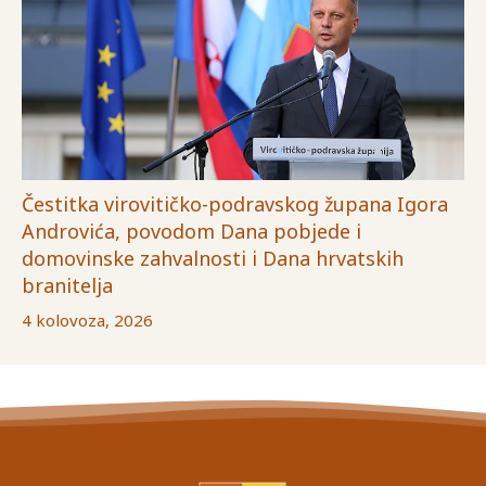
Čestitka virovitičko-podravskog župana Igora
Androvića, povodom Dana pobjede i
domovinske zahvalnosti i Dana hrvatskih
branitelja
4 kolovoza, 2026