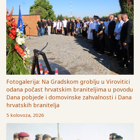
Fotogalerija: Na Gradskom groblju u Virovitici
odana počast hrvatskim braniteljima u povodu
Dana pobjede i domovinske zahvalnosti i Dana
hrvatskih branitelja
5 kolovoza, 2026