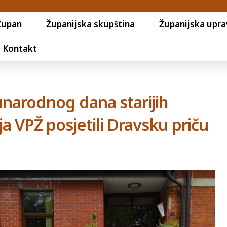
Župan
Županijska skupština
Županijska upra
Kontakt
narodnog dana starijih
ja VPŽ posjetili Dravsku priču