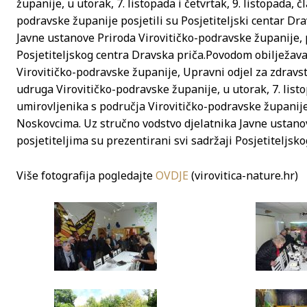
županije, u utorak, 7. listopada i četvrtak, 9. listopada,
podravske županije posjetili su Posjetiteljski centar Dr
Javne ustanove Priroda Virovitičko-podravske županije, p
Posjetiteljskog centra Dravska priča.
Povodom obilježava
Virovitičko-podravske županije, Upravni odjel za zdravstv
udruga Virovitičko-podravske županije, u utorak, 7. listo
umirovljenika s područja Virovitičko-podravske županije 
Noskovcima. Uz stručno vodstvo djelatnika Javne ustano
posjetiteljima su prezentirani svi sadržaji Posjetiteljsk
Više fotografija pogledajte
OVDJE
(virovitica-nature.hr)