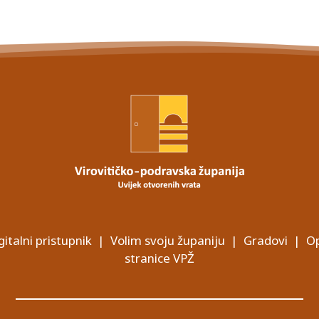
gitalni pristupnik
|
Volim svoju županiju
|
Gradovi
|
Op
stranice VPŽ