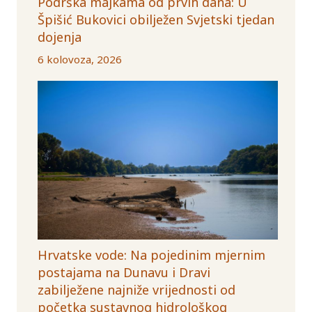
Podrška majkama od prvih dana: U
Špišić Bukovici obilježen Svjetski tjedan
dojenja
6 kolovoza, 2026
Hrvatske vode: Na pojedinim mjernim
postajama na Dunavu i Dravi
zabilježene najniže vrijednosti od
početka sustavnog hidrološkog