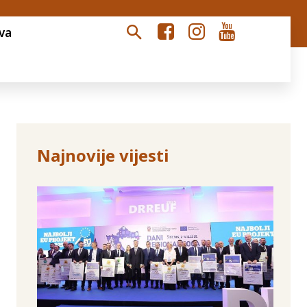
va
Najnovije vijesti