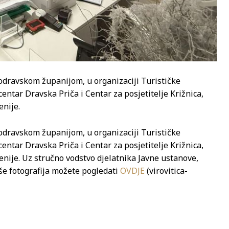
odravskom županijom, u organizaciji Turističke
centar Dravska Priča i Centar za posjetitelje Križnica,
enije.
odravskom županijom, u organizaciji Turističke
centar Dravska Priča i Centar za posjetitelje Križnica,
ovenije. Uz stručno vodstvo djelatnika Javne ustanove,
iše fotografija možete pogledati
OVDJE
(virovitica-