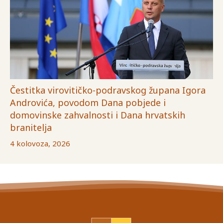
Čestitka virovitičko-podravskog župana Igora
Androvića, povodom Dana pobjede i
domovinske zahvalnosti i Dana hrvatskih
branitelja
4 kolovoza, 2026