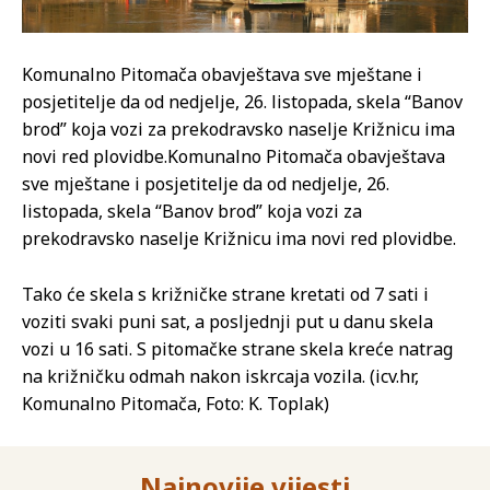
Komunalno Pitomača obavještava sve mještane i
posjetitelje da od nedjelje, 26. listopada, skela “Banov
brod” koja vozi za prekodravsko naselje Križnicu ima
novi red plovidbe.
Komunalno Pitomača obavještava
sve mještane i posjetitelje da od nedjelje, 26.
listopada, skela “Banov brod” koja vozi za
prekodravsko naselje Križnicu ima novi red plovidbe.
Tako će skela s križničke strane kretati od 7 sati i
voziti svaki puni sat, a posljednji put u danu skela
vozi u 16 sati. S pitomačke strane skela kreće natrag
na križničku odmah nakon iskrcaja vozila. (icv.hr,
Komunalno Pitomača, Foto: K. Toplak)
Najnovije vijesti