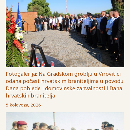
Fotogalerija: Na Gradskom groblju u Virovitici
odana počast hrvatskim braniteljima u povodu
Dana pobjede i domovinske zahvalnosti i Dana
hrvatskih branitelja
5 kolovoza, 2026