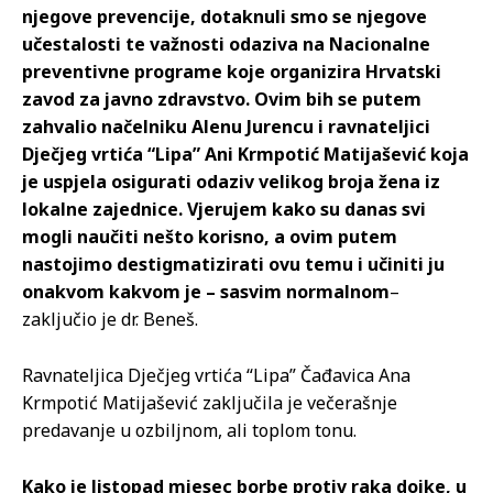
njegove prevencije, dotaknuli smo se njegove
učestalosti te važnosti odaziva na Nacionalne
preventivne programe koje organizira Hrvatski
zavod za javno zdravstvo. Ovim bih se putem
zahvalio načelniku Alenu Jurencu i ravnateljici
Dječjeg vrtića “Lipa” Ani Krmpotić Matijašević koja
je uspjela osigurati odaziv velikog broja žena iz
lokalne zajednice. Vjerujem kako su danas svi
mogli naučiti nešto korisno, a ovim putem
nastojimo destigmatizirati ovu temu i učiniti ju
onakvom kakvom je – sasvim normalnom
–
zaključio je dr. Beneš.
Ravnateljica Dječjeg vrtića “Lipa” Čađavica Ana
Krmpotić Matijašević zaključila je večerašnje
predavanje u ozbiljnom, ali toplom tonu.
Kako je listopad mjesec borbe protiv raka dojke, u