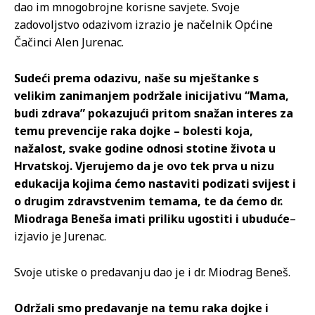
dao im mnogobrojne korisne savjete. Svoje
zadovoljstvo odazivom izrazio je načelnik Općine
Čačinci Alen Jurenac.
Sudeći prema odazivu, naše su mještanke s
velikim zanimanjem podržale inicijativu “Mama,
budi zdrava” pokazujući pritom snažan interes za
temu prevencije raka dojke – bolesti koja,
nažalost, svake godine odnosi stotine života u
Hrvatskoj. Vjerujemo da je ovo tek prva u nizu
edukacija kojima ćemo nastaviti podizati svijest i
o drugim zdravstvenim temama, te da ćemo dr.
Miodraga Beneša imati priliku ugostiti i ubuduće
–
izjavio je Jurenac.
Svoje utiske o predavanju dao je i dr. Miodrag Beneš.
Održali smo predavanje na temu raka dojke i