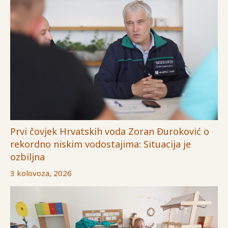
Prvi čovjek Hrvatskih voda Zoran Đuroković o
rekordno niskim vodostajima: Situacija je
ozbiljna
3 kolovoza, 2026