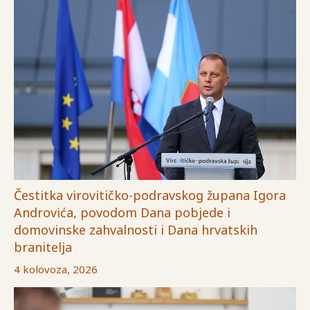
Čestitka virovitičko-podravskog župana Igora
Androvića, povodom Dana pobjede i
domovinske zahvalnosti i Dana hrvatskih
branitelja
4 kolovoza, 2026