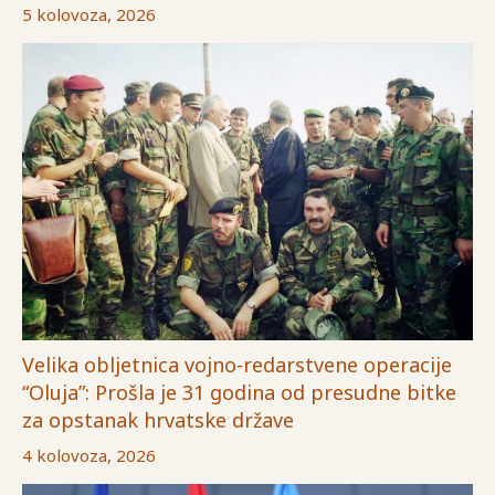
5 kolovoza, 2026
Velika obljetnica vojno-redarstvene operacije
“Oluja”: Prošla je 31 godina od presudne bitke
za opstanak hrvatske države
4 kolovoza, 2026