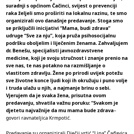
suradnji s općinom Čačinci, svijest o prevenciji
raka željeli smo proširiti na lokalnu razinu, te smo
organizirali ovo današnje predavanje. Stoga smo
se priključili inicijativi “Mama, budi zdrava”
udruge “Sve za nju”, koja pruža psihosocijalnu
podršku oboljelim i liječenim ženama. Zahvaljujem
dr. Benešu, specijalisti javnozdravstvene
medicine, koji je svoju stručnost i znanje prenio na
sve nas, te nas potakno na razmišljanje o
vlastitom zdravlju. Žene po prirodi uvijek potežu
sve životne konce ljudi koji ih okružuju i puno volje
i truda ulažu u njih, a najmanje brinu o sebi.
Vjerujem da je svaka žena, prisutna ovom
predavanju, shvatila važnu poruku: “Svakom je
djetetu najvažnije da mu mama bude zdrava
–
govori ravnateljica Krmpotić.
Predavanje su organizirali Dječji vrtić “Lipa” Čađavica