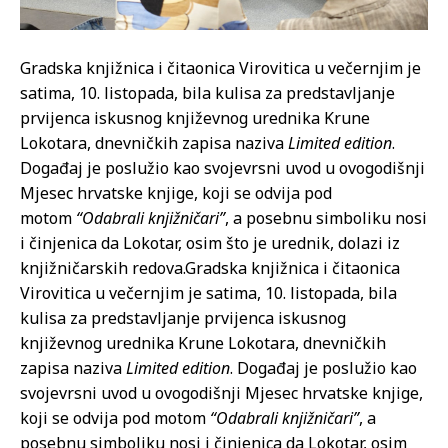
Gradska knjižnica i čitaonica Virovitica u večernjim je
satima, 10. listopada, bila kulisa za predstavljanje
prvijenca iskusnog književnog urednika Krune
Lokotara, dnevničkih zapisa naziva
Limited edition
.
Događaj je poslužio kao svojevrsni uvod u ovogodišnji
Mjesec hrvatske knjige, koji se odvija pod
motom
“Odabrali knjižničari”
, a posebnu simboliku nosi
i činjenica da Lokotar, osim što je urednik, dolazi iz
knjižničarskih redova.
Gradska knjižnica i čitaonica
Virovitica u večernjim je satima, 10. listopada, bila
kulisa za predstavljanje prvijenca iskusnog
književnog urednika Krune Lokotara, dnevničkih
zapisa naziva
Limited edition
. Događaj je poslužio kao
svojevrsni uvod u ovogodišnji Mjesec hrvatske knjige,
koji se odvija pod motom
“Odabrali knjižničari”
, a
posebnu simboliku nosi i činjenica da Lokotar, osim