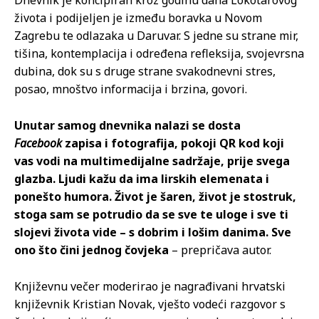
Dnevnik je koncipiran kroz godinu dana Lokotarovog
života i podijeljen je između boravka u Novom
Zagrebu te odlazaka u Daruvar. S jedne su strane mir,
tišina, kontemplacija i određena refleksija, svojevrsna
dubina, dok su s druge strane svakodnevni stres,
posao, mnoštvo informacija i brzina, govori.
Unutar samog dnevnika nalazi se dosta
Facebook
zapisa i fotografija, pokoji QR kod koji
vas vodi na multimedijalne sadržaje, prije svega
glazba. Ljudi kažu da ima lirskih elemenata i
ponešto humora. Život je šaren, život je stostruk,
stoga sam se potrudio da se sve te uloge i sve ti
slojevi života vide – s dobrim i lošim danima. Sve
ono što čini jednog čovjeka
– prepričava autor.
Književnu večer moderirao je nagrađivani hrvatski
književnik Kristian Novak, vješto vodeći razgovor s