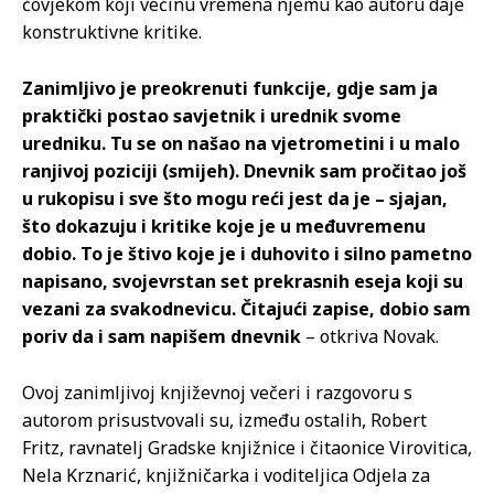
čovjekom koji većinu vremena njemu kao autoru daje
konstruktivne kritike.
Zanimljivo je preokrenuti funkcije, gdje sam ja
praktički postao savjetnik i urednik svome
uredniku. Tu se on našao na vjetrometini i u malo
ranjivoj poziciji (smijeh). Dnevnik sam pročitao još
u rukopisu i sve što mogu reći jest da je – sjajan,
što dokazuju i kritike koje je u međuvremenu
dobio. To je štivo koje je i duhovito i silno pametno
napisano, svojevrstan set prekrasnih eseja koji su
vezani za svakodnevicu. Čitajući zapise, dobio sam
poriv da i sam napišem dnevnik
– otkriva Novak.
Ovoj zanimljivoj književnoj večeri i razgovoru s
autorom prisustvovali su, između ostalih, Robert
Fritz, ravnatelj Gradske knjižnice i čitaonice Virovitica,
Nela Krznarić, knjižničarka i voditeljica Odjela za