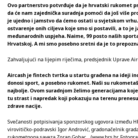
Ovo partnerstvo potvrđuje da je hrvatski rukomet p
da će nam zajednička suradnja pomoći da još više pr
je ujedno i jamstvo da ćemo ostati u svjetskom vrhu. 
ostvarenje onih ciljeva koje smo si postavili, a to je
međunarodnih uspjeha. Naime, 99 posto naših sportaš
Hrvatskoj. A mi smo posebno sretni da je to prepozn
Zahvaljujući na lijepim riječima, predsjednik Uprave Ai
Aircash je fintech tvrtka u startu građena na ideji i
donosi sport, a posebno rukomet. Naši su rukometaši 
najbolje. Ovom suradnjom želimo generacijama koje 
tu strast i napredak koji pokazuju na terenu prenesu
zdrave nacije.
Svečanosti potpisivanja sponzorskog ugovora između HRS
virovitičko-podravski Igor Andrović, gradonačelnik grada
rukometnoga saveza Zoran Gobac… (www.hrs.hr, Fotografi