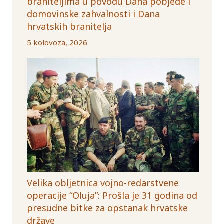
braniteljima u povodu Dana pobjede i
domovinske zahvalnosti i Dana
hrvatskih branitelja
5 kolovoza, 2026
Velika obljetnica vojno-redarstvene
operacije “Oluja”: Prošla je 31 godina od
presudne bitke za opstanak hrvatske
države