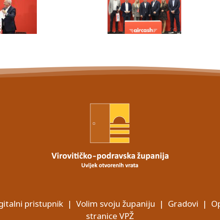
gitalni pristupnik
|
Volim svoju županiju
|
Gradovi
|
Op
stranice VPŽ