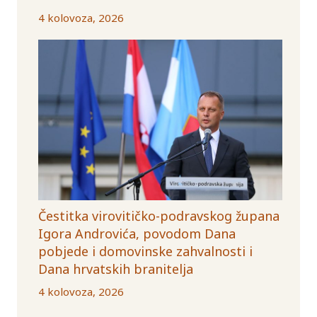
4 kolovoza, 2026
Čestitka virovitičko-podravskog župana
Igora Androvića, povodom Dana
pobjede i domovinske zahvalnosti i
Dana hrvatskih branitelja
4 kolovoza, 2026