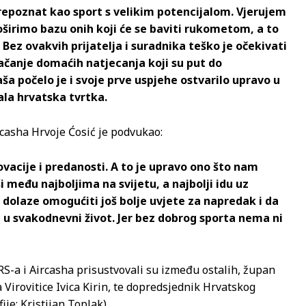
repoznat kao sport s velikim potencijalom. Vjerujem
oširimo bazu onih koji će se baviti rukometom, a to
Bez ovakvih prijatelja i suradnika teško je očekivati
 jačanje domaćih natjecanja koji su put do
a počelo je i svoje prve uspjehe ostvarilo upravo u
ala hrvatska tvrtka.
rcasha Hrvoje Ćosić je podvukao:
novacije i predanosti. A to je upravo ono što nam
među najboljima na svijetu, a najbolji idu uz
dolaze omogućiti još bolje uvjete za napredak i da
 u svakodnevni život. Jer bez dobrog sporta nema ni
-a i Aircasha prisustvovali su između ostalih, župan
 Virovitice Ivica Kirin, te dopredsjednik Hrvatskog
je: Kristijan Toplak)