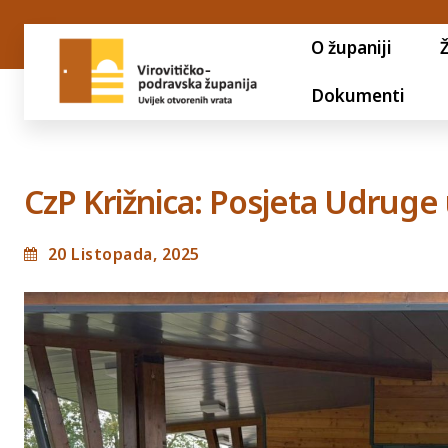
O županiji
Dokumenti
CzP Križnica: Posjeta Udruge
20 Listopada, 2025