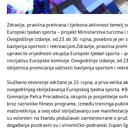
Zdravlje, pravilna prehrana i tjelesna aktivnost temelj s
Europski tjedan sporta – projekt Ministarstva turizma i s
Ovogodišnje izdanje, od 23. do 30. rujna, posebno je jer 
bavljenja sportom i rekreacijom.
Zdravlje, pravilna prehr
upravo te vrijednosti okuplja Europski tjedan sporta – p
inicijativu Europske komisije. Ovogodišnje izdanje, od 23
obljetnica promicanja važnosti bavljenja sportom i rekr
Službeno otvorenje održano je 23. rujna, a prva velika akt
ovogodišnjeg obilježavanja Europskog tjedna sporta. #Be
Gimnazije Petra Preradovića, okupilo je posjetitelje svih
kroz raznolike fitness programe, između treninga publiku
mažoretkinja, a svoj obol obilježavanju ove manifestacije
su volonteri na štandu podučavali zainteresirane o pru
događanja pozdravili su i virovitičko-podravski župan Igo