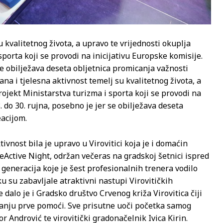
u kvalitetnog života, a upravo te vrijednosti okuplja
porta koji se provodi na inicijativu Europske komisije.
se obilježava deseta obljetnica promicanja važnosti
ana i tjelesna aktivnost temelj su kvalitetnog života, a
rojekt Ministarstva turizma i sporta koji se provodi na
. do 30. rujna, posebno je jer se obilježava deseta
eacijom.
ivnost bila je upravo u Virovitici koja je i domaćin
Active Night, održan večeras na gradskoj šetnici ispred
 generacija koje je šest profesionalnih trenera vodilo
 su zabavljale atraktivni nastupi Virovitičkih
 dalo je i Gradsko društvo Crvenog križa Virovitica čiji
žanju prve pomoći. Sve prisutne uoči početka samog
r Andrović te virovitički gradonačelnik Ivica Kirin.