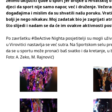
želimo uključiti ljude u sport jer brojke u Hrvatskoj 
djeci da sport nije samo napor, već i druženje. Večer
događajima i mislim da su shvatili našu poruku. Vrat
bolji je nego nikakav. Moj zadatak bio je zagrijati at
što slijedi i nadam se da će im ovakve aktivnosti pos
Po završetku #BeActive Nighta posjetitelji su mogli uživ
u Virovitici nastavlja se već sutra. Na Sportskom selu pred
da se u sportu može pronaći baš svatko i da kretanje, u bi
Foto: A. Zeko, M. Rajnović)