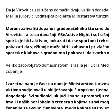
Da je Virovitica zasluženo domaćin dvaju velikih događa
Marija Jurčević, voditeljica projekta Ministarstva turizma
Moram zahvaliti županu i gradonačelniku što smo do
Virovitici, a to su današnji #BeActive Night i sutraš
sporta je biti aktivan, pokazati da se sportom i rek
pokazati da vježbanje može biti i zabavno i privlačno
sportske klubove s građanima i pokazati da svatko m
Veliko zadovoljstvo domaćinstvom izrazila je i Dora Međ
županije.
Izuzetna nam je čast da nam je Ministarstvo turizm
aktivno sudjelovali u obilježavanju Europskog tjedna s
događanja. Svi sudionici uključili su se u promociju z
imali i naših pet lokalnih trenera s kojima su svi mog
županije sa svojim članovima, među kojima su i svjet