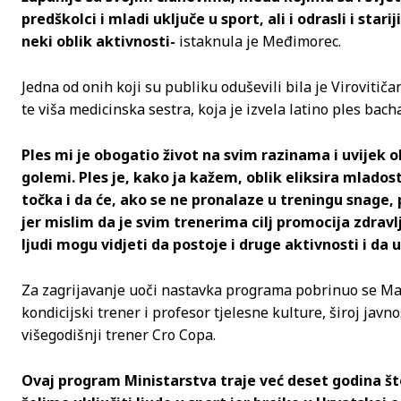
predškolci i mladi uključe u sport, ali i odrasli i stari
neki oblik aktivnosti-
istaknula je Međimorec.
Jedna od onih koji su publiku oduševili bila je Virovitiča
te viša medicinska sestra, koja je izvela latino ples bach
Ples mi je obogatio život na svim razinama i uvijek 
golemi. Ples je, kako ja kažem, oblik eliksira mlado
točka i da će, ako se ne pronalaze u treningu snage,
jer mislim da je svim trenerima cilj promocija zdravl
ljudi mogu vidjeti da postoje i druge aktivnosti i da
Za zagrijavanje uoči nastavka programa pobrinuo se Ma
kondicijski trener i profesor tjelesne kulture, široj javno
višegodišnji trener Cro Copa.
Ovaj program Ministarstva traje već deset godina š