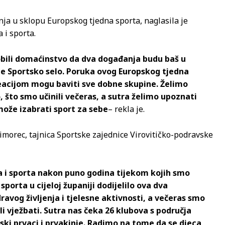
nja u sklopu Europskog tjedna sporta, naglasila je
 i sporta.
bili domaćinstvo da dva događanja budu baš u
nje Sportsko selo. Poruka ovog Europskog tjedna
reacijom mogu baviti sve dobne skupine. Želimo
, što smo učinili večeras, a sutra želimo upoznati
ože izabrati sport za sebe
– rekla je.
imorec, tajnica Sportske zajednice Virovitičko-podravske
a i sporta nakon puno godina tijekom kojih smo
porta u cijeloj županiji dodijelilo ova dva
dravog življenja i tjelesne aktivnosti, a večeras smo
li vježbati. Sutra nas čeka 26 klubova s područja
ski prvaci i prvakinje. Radimo na tome da se djeca,