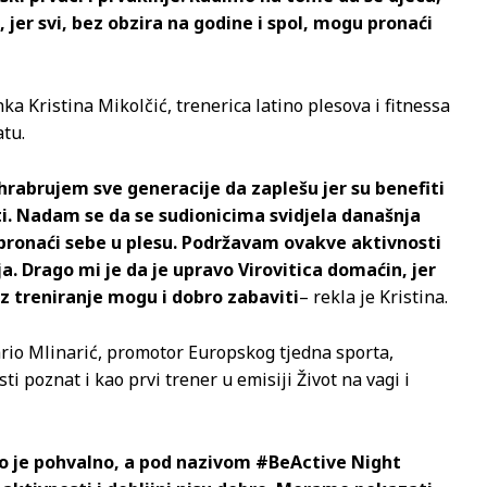
ji, jer svi, bez obzira na godine i spol, mogu pronaći
nka Kristina Mikolčić, trenerica latino plesova i fitnessa
atu.
ohrabrujem sve generacije da zaplešu jer su benefiti
sti. Nadam se da se sudionicima svidjela današnja
 pronaći sebe u plesu. Podržavam ovakve aktivnosti
ja. Drago mi je da je upravo Virovitica domaćin, jer
 uz treniranje mogu i dobro zabaviti
– rekla je Kristina.
rio Mlinarić, promotor Europskog tjedna sporta,
sti poznat i kao prvi trener u emisiji Život na vagi i
to je pohvalno, a pod nazivom #BeActive Night