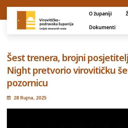
O županiji
Dokumenti
Šest trenera, brojni posjetite
Night pretvorio virovitičku š
pozornicu
28 Rujna, 2025