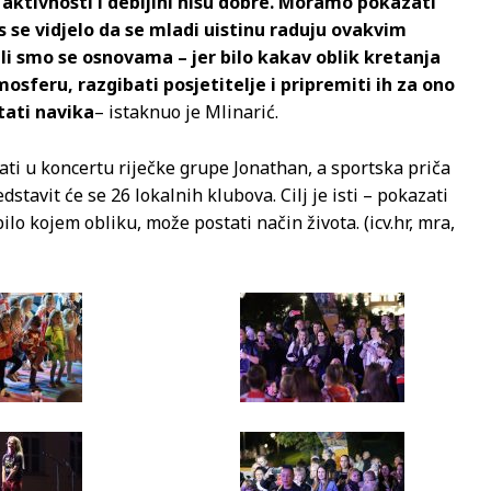
o aktivnosti i debljini nisu dobre. Moramo pokazati
as se vidjelo da se mladi uistinu raduju ovakvim
ili smo se osnovama – jer bilo kakav oblik kretanja
mosferu, razgibati posjetitelje i pripremiti ih za ono
tati navika
– istaknuo je Mlinarić.
ati u koncertu riječke grupe Jonathan, a sportska priča
stavit će se 26 lokalnih klubova. Cilj je isti – pokazati
lo kojem obliku, može postati način života. (icv.hr, mra,