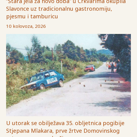
“Stara jela za novo doba” u Crkvarima okupila
Slavonce uz tradicionalnu gastronomiju,
pjesmu i tamburicu
10 kolovoza, 2026
U utorak se obilježava 35. obljetnica pogibije
Stjepana Mlakara, prve žrtve Domovinskog