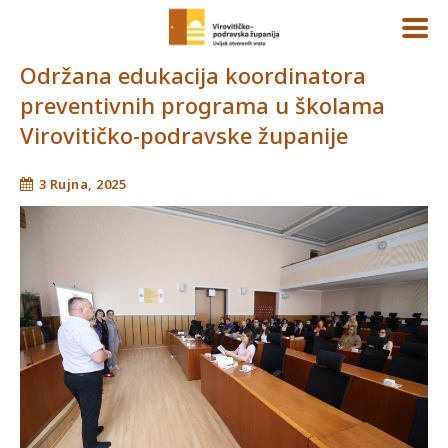
Održana edukacija koordinatora
preventivnih programa u školama
Virovitičko-podravske županije
3 Rujna, 2025