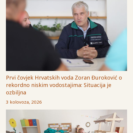
Prvi čovjek Hrvatskih voda Zoran Đuroković o
rekordno niskim vodostajima: Situacija je
ozbiljna
3 kolovoza, 2026