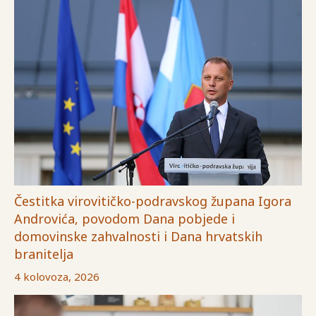
Čestitka virovitičko-podravskog župana Igora
Androvića, povodom Dana pobjede i
domovinske zahvalnosti i Dana hrvatskih
branitelja
4 kolovoza, 2026