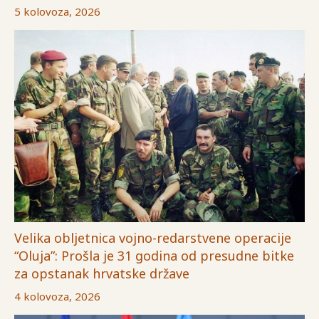
5 kolovoza, 2026
Velika obljetnica vojno-redarstvene operacije
“Oluja”: Prošla je 31 godina od presudne bitke
za opstanak hrvatske države
4 kolovoza, 2026