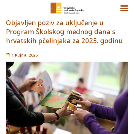
Objavljen poziv za uključenje u
Program Školskog mednog dana s
hrvatskih pčelinjaka za 2025. godinu
1 Rujna, 2025