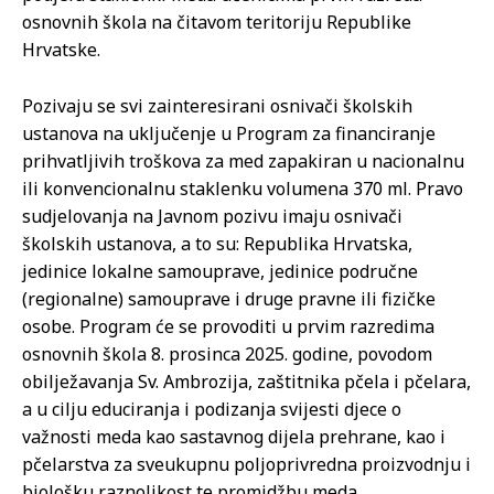
osnovnih škola na čitavom teritoriju Republike
Hrvatske.
Pozivaju se svi zainteresirani osnivači školskih
ustanova na uključenje u Program za financiranje
prihvatljivih troškova za med zapakiran u nacionalnu
ili konvencionalnu staklenku volumena 370 ml. Pravo
sudjelovanja na Javnom pozivu imaju osnivači
školskih ustanova, a to su: Republika Hrvatska,
jedinice lokalne samouprave, jedinice područne
(regionalne) samouprave i druge pravne ili fizičke
osobe. Program će se provoditi u prvim razredima
osnovnih škola 8. prosinca 2025. godine, povodom
obilježavanja Sv. Ambrozija, zaštitnika pčela i pčelara,
a u cilju educiranja i podizanja svijesti djece o
važnosti meda kao sastavnog dijela prehrane, kao i
pčelarstva za sveukupnu poljoprivredna proizvodnju i
biološku raznolikost te promidžbu meda