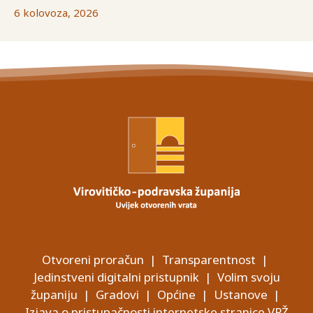
6 kolovoza, 2026
Otvoreni proračun
|
Transparentnost
|
Jedinstveni digitalni pristupnik
|
Volim svoju
županiju
|
Gradovi
|
Općine
|
Ustanove
|
Izjava o pristupačnosti internetske stranice VPŽ