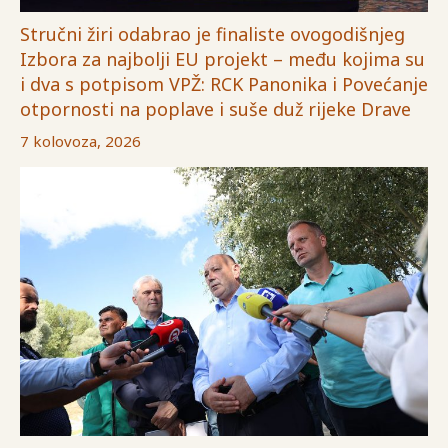
Stručni žiri odabrao je finaliste ovogodišnjeg
Izbora za najbolji EU projekt – među kojima su
i dva s potpisom VPŽ: RCK Panonika i Povećanje
otpornosti na poplave i suše duž rijeke Drave
7 kolovoza, 2026