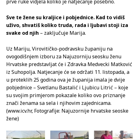
prve ruke vidjela koliko je natjecanje posebno.
Sve te žene su kraljice i pobjednice. Kad to vidiš
uživo, shvatiš koliko truda, rada i ljubavi stoji iza
svake od njih
– zaključuje Marija.
Uz Mariju, Virovitičko-podravsku županiju na
ovogodišnjem izboru za Najuzorniju seosku ženu
Hrvatske predstavljat će i Zdravka Medvecki Matković
iz Suhopolja. Natjecanje će se održati 11. listopada, a
u proteklih 25 godina ova je županija imala je dvije
pobjednice – Svetlanu Bastalić i Ljubicu Litrić – koje
su svojim primjerom pokazale koliko ovo priznanje
znači ženama sa sela i njihovim zajednicama.
(www.icv.hr, Fotografije: Najuzornije hrvatske seoske
žene)