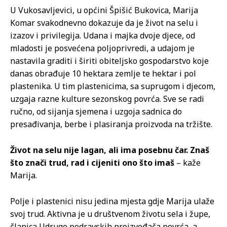
U Vukosavljevici, u općini Špišić Bukovica, Marija
Komar svakodnevno dokazuje da je život na selu i
izazov i privilegija. Udana i majka dvoje djece, od
mladosti je posvećena poljoprivredi, a udajom je
nastavila graditi i širiti obiteljsko gospodarstvo koje
danas obrađuje 10 hektara zemlje te hektar i pol
plastenika. U tim plastenicima, sa suprugom i djecom,
uzgaja razne kulture sezonskog povrća. Sve se radi
ručno, od sijanja sjemena i uzgoja sadnica do
presađivanja, berbe i plasiranja proizvoda na tržište.
Život na selu nije lagan, ali ima posebnu čar. Znaš
što znači trud, rad i cijeniti ono što imaš
– kaže
Marija.
Polje i plastenici nisu jedina mjesta gdje Marija ulaže
svoj trud. Aktivna je u društvenom životu sela i župe,
članica Udruge podravskih proizvođača povrća, a