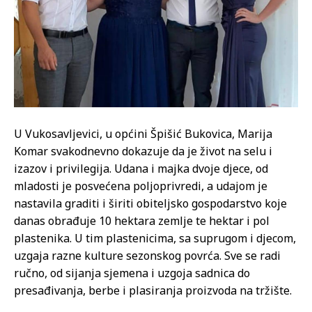
U Vukosavljevici, u općini Špišić Bukovica, Marija
Komar svakodnevno dokazuje da je život na selu i
izazov i privilegija. Udana i majka dvoje djece, od
mladosti je posvećena poljoprivredi, a udajom je
nastavila graditi i širiti obiteljsko gospodarstvo koje
danas obrađuje 10 hektara zemlje te hektar i pol
plastenika. U tim plastenicima, sa suprugom i djecom,
uzgaja razne kulture sezonskog povrća. Sve se radi
ručno, od sijanja sjemena i uzgoja sadnica do
presađivanja, berbe i plasiranja proizvoda na tržište.